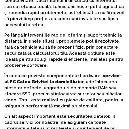
conectivitate. Dacă întâmpini dificultăți cu internetul
sau cu rețeaua locală, tehnicienii noștri pot diagnostica
și remedia rapid problemele, astfel încât să nu fii nevoit
să pierzi timp prețios cu conexiuni instabile sau lipsa
accesului la rețea.
Pe lângă intervențiile rapide, oferim și suport tehnic la
distanță. În unele situații, problemele pot fi rezolvate
fără ca tehnicianul să fie prezent fizic, prin conectare
securizată la calculatorul tău. Această opțiune este
ideală pentru soluții rapide și eficiente, mai ales pentru
probleme software.
În ceea ce privește componentele hardware,
service-
ul PC Calea Grivitei la domiciliu
include înlocuirea
pieselor defecte, upgrade-uri de memorie RAM sau
stocare SSD, precum și înlocuirea surselor sau plăcilor
video. Totul este realizat cu piese de calitate, pentru a
asigura o performanță maximă a sistemului.
Un alt aspect important este securitatea datelor. În
cadrul serviciilor noastre, ne asigurăm că toate
informațiile tale sunt protejate și că intervențiile nu