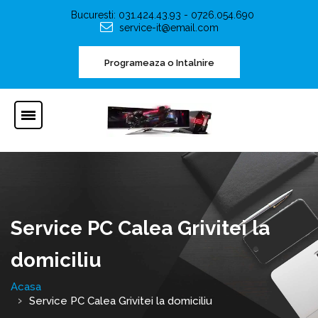
Bucuresti: 031.424.43.93 - 0726.054.690
service-it@email.com
Programeaza o Intalnire
Service PC Calea Grivitei la
domiciliu
Acasa
Service PC Calea Grivitei la domiciliu