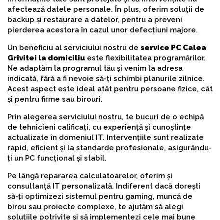
afectează datele personale. În plus, oferim soluții de
backup și restaurare a datelor, pentru a preveni
pierderea acestora în cazul unor defecțiuni majore.
Un beneficiu al serviciului nostru de
service PC Calea
Grivitei la domiciliu
este flexibilitatea programărilor.
Ne adaptăm la programul tău și venim la adresa
indicată, fără a fi nevoie să-ți schimbi planurile zilnice.
Acest aspect este ideal atât pentru persoane fizice, cât
și pentru firme sau birouri.
Prin alegerea serviciului nostru, te bucuri de o echipă
de tehnicieni calificați, cu experiență și cunoștințe
actualizate în domeniul IT. Intervențiile sunt realizate
rapid, eficient și la standarde profesionale, asigurându-
ți un PC funcțional și stabil.
Pe lângă repararea calculatoarelor, oferim și
consultanță IT personalizată. Indiferent dacă dorești
să-ți optimizezi sistemul pentru gaming, muncă de
birou sau proiecte complexe, te ajutăm să alegi
soluțiile potrivite și să implementezi cele mai bune