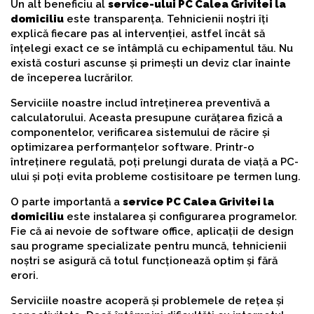
Un alt beneficiu al
service-ului PC Calea Grivitei la
domiciliu
este transparența. Tehnicienii noștri îți
explică fiecare pas al intervenției, astfel încât să
înțelegi exact ce se întâmplă cu echipamentul tău. Nu
există costuri ascunse și primești un deviz clar înainte
de începerea lucrărilor.
Serviciile noastre includ întreținerea preventivă a
calculatorului. Aceasta presupune curățarea fizică a
componentelor, verificarea sistemului de răcire și
optimizarea performanțelor software. Printr-o
întreținere regulată, poți prelungi durata de viață a PC-
ului și poți evita probleme costisitoare pe termen lung.
O parte importantă a
service PC Calea Grivitei la
domiciliu
este instalarea și configurarea programelor.
Fie că ai nevoie de software office, aplicații de design
sau programe specializate pentru muncă, tehnicienii
noștri se asigură că totul funcționează optim și fără
erori.
Serviciile noastre acoperă și problemele de rețea și