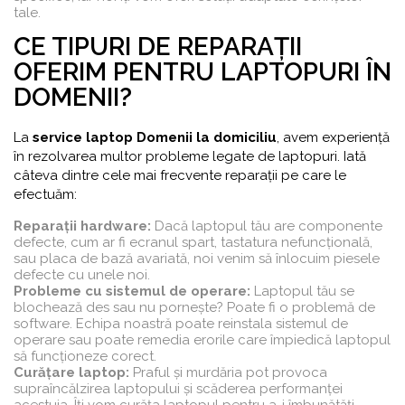
tale.
CE TIPURI DE REPARAȚII
OFERIM PENTRU LAPTOPURI ÎN
DOMENII?
La
service laptop Domenii la domiciliu
, avem experiență
în rezolvarea multor probleme legate de laptopuri. Iată
câteva dintre cele mai frecvente reparații pe care le
efectuăm:
Reparații hardware:
Dacă laptopul tău are componente
defecte, cum ar fi ecranul spart, tastatura nefuncțională,
sau placa de bază avariată, noi venim să înlocuim piesele
defecte cu unele noi.
Probleme cu sistemul de operare:
Laptopul tău se
blochează des sau nu pornește? Poate fi o problemă de
software. Echipa noastră poate reinstala sistemul de
operare sau poate remedia erorile care împiedică laptopul
să funcționeze corect.
Curățare laptop:
Praful și murdăria pot provoca
supraîncălzirea laptopului și scăderea performanței