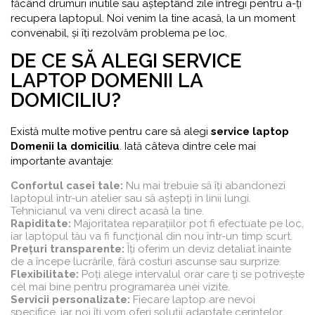
făcând drumuri inutile sau așteptând zile întregi pentru a-ți
recupera laptopul. Noi venim la tine acasă, la un moment
convenabil, și îți rezolvăm problema pe loc.
DE CE SĂ ALEGI SERVICE
LAPTOP DOMENII LA
DOMICILIU?
Există multe motive pentru care să alegi
service laptop
Domenii la domiciliu
. Iată câteva dintre cele mai
importante avantaje:
Confortul casei tale:
Nu mai trebuie să îți abandonezi
laptopul într-un atelier sau să aștepți în linii lungi.
Tehnicianul va veni direct acasă la tine.
Rapiditate:
Majoritatea reparațiilor pot fi efectuate pe loc,
iar laptopul tău va fi funcțional din nou într-un timp scurt.
Prețuri transparente:
Îți oferim un deviz detaliat înainte
de a începe lucrările, fără costuri ascunse sau surprize.
Flexibilitate:
Poți alege intervalul orar care ți se potrivește
cel mai bine pentru programarea unei vizite.
Servicii personalizate:
Fiecare laptop are nevoi
specifice, iar noi îți vom oferi soluții adaptate cerințelor