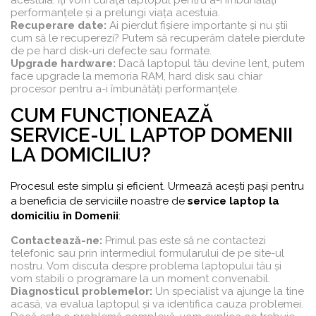
acestuia. Îți vom curăța laptopul pentru a-i îmbunătăți
performanțele și a prelungi viața acestuia.
Recuperare date:
Ai pierdut fișiere importante și nu știi
cum să le recuperezi? Putem să recuperăm datele pierdute
de pe hard disk-uri defecte sau formate.
Upgrade hardware:
Dacă laptopul tău devine lent, putem
face upgrade la memoria RAM, hard disk sau chiar
procesor pentru a-i îmbunătăți performanțele.
CUM FUNCȚIONEAZĂ
SERVICE-UL LAPTOP DOMENII
LA DOMICILIU?
Procesul este simplu și eficient. Urmează acești pași pentru
a beneficia de serviciile noastre de
service laptop la
domiciliu în Domenii
:
Contactează-ne:
Primul pas este să ne contactezi
telefonic sau prin intermediul formularului de pe site-ul
nostru. Vom discuta despre problema laptopului tău și
vom stabili o programare la un moment convenabil.
Diagnosticul problemelor:
Un specialist va ajunge la tine
acasă, va evalua laptopul și va identifica cauza problemei.