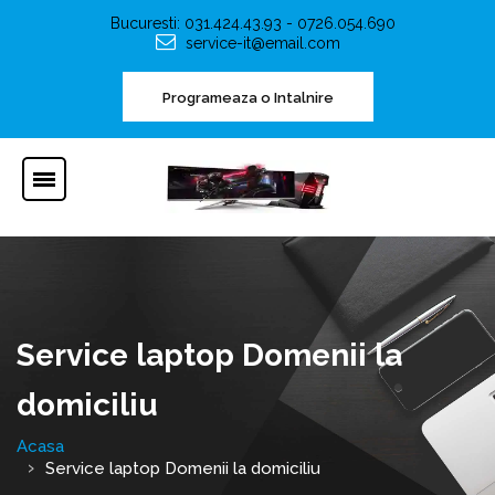
Bucuresti: 031.424.43.93 - 0726.054.690
service-it@email.com
Programeaza o Intalnire
Service laptop Domenii la
domiciliu
Acasa
Service laptop Domenii la domiciliu