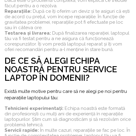
Dacă este o problemă complexă, vom explica ce trebuie
făcut pentru a o rezolva.
Reparațiile:
După ce îți oferim un deviz și te asiguri că ești
de acord cu prețul, vom începe reparațiile. În funcție de
gravitatea problemei, reparațiile pot fi efectuate pe loc
sau în câteva ore.
Testarea și livrarea:
După finalizarea reparației, laptopul
tău va fi testat pentru a ne asigura că funcționează
corespunzător. Îți vom predă laptopul reparat și îți vom
oferi recomandări pentru a-l menține în stare bună.
DE CE SĂ ALEGI ECHIPA
NOASTRĂ PENTRU SERVICE
LAPTOP ÎN DOMENII?
Există multe motive pentru care să ne alegi pe noi pentru
reparațiile laptopului tău:
Tehnicieni experimentați:
Echipa noastră este formată
din profesioniști cu mulți ani de experiență în reparațiile
laptopurilor. Știm cum să diagnosticăm și să rezolvăm orice
problemă tehnică.
Servicii rapide:
În multe cazuri, reparațiile se fac pe loc. În
funcție de complexitatea problemei, laptopul tău va fi