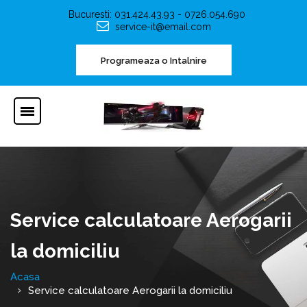
Bucuresti: 031.424.43.93 - 0726.054.690
service-it@email.com
Programeaza o Intalnire
Service calculatoare Aerogarii
la domiciliu
Acasa
Service calculatoare Aerogarii la domiciliu