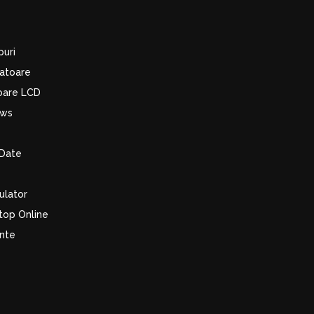
puri
latoare
toare LCD
ows
Date
ulator
top Online
ente