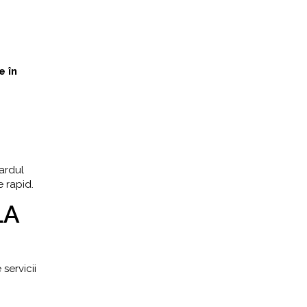
e în
vardul
e rapid.
LA
servicii