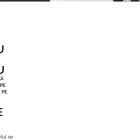
U
U
RĂ
 PE
 PE
E
tul se