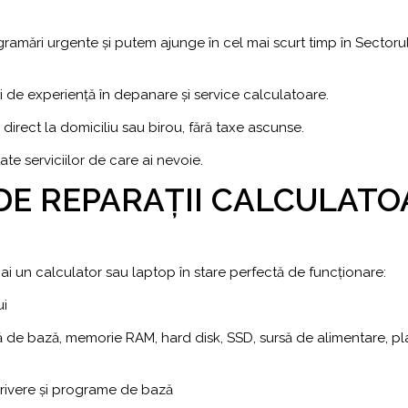
ramări urgente și putem ajunge în cel mai scurt timp în Sectorul
ni de experiență în depanare și service calculatoare.
, direct la domiciliu sau birou, fără taxe ascunse.
te serviciilor de care ai nevoie.
 DE REPARAȚII CALCULATO
ă ai un calculator sau laptop în stare perfectă de funcționare:
ui
ă de bază, memorie RAM, hard disk, SSD, sursă de alimentare, p
rivere și programe de bază