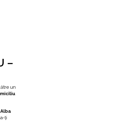
U –
către un
miciliu
 Alba
a-ți