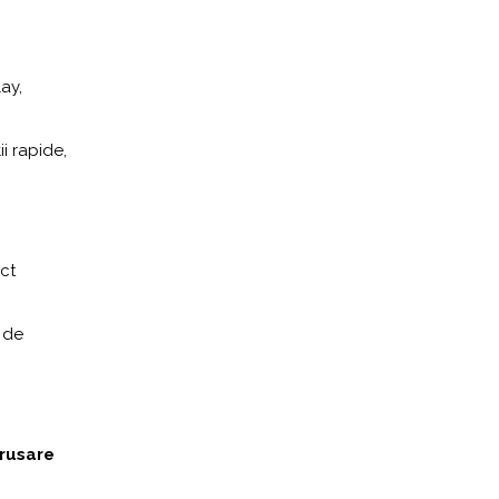
ay,
i rapide,
ect
 de
rusare