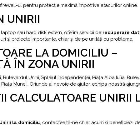
 firewall-ul pentru protecție maximă împotriva atacurilor online.
 UNIRII
 laptop sau hard disk extern, oferim servicii de
recuperare dat
ri și proiecte importante, chiar și de pe unități cu probleme.
OARE LA DOMICILIU –
Ă ÎN ZONA UNIRII
i, Bulevardul Unirii, Splaiul Independenței, Piața Alba Iulia, Bule
 și Piața Muncii. Oriunde ai nevoie de ajutor, echipa noastră ajung
I CALCULATOARE UNIRII 
nirii la domiciliu
, contactează-ne chiar acum și beneficiezi de 