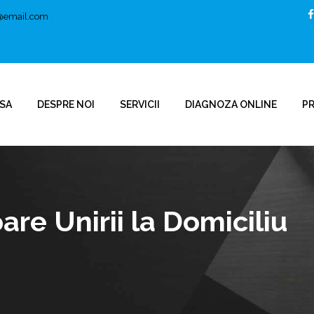
t@email.com
SA
DESPRE NOI
SERVICII
DIAGNOZA ONLINE
P
are Unirii la Domiciliu