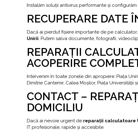
Instalăm soluții antivirus performante și configurăm
RECUPERARE DATE ÎN
Dacă ai pierdut fișiere importante de pe calculator,
Unirii
. Putem salva documente, fotografii, videoclipu
REPARAȚII CALCULAT
ACOPERIRE COMPLET
Intervenim în toate zonele din apropiere: Piața Uniri
Dimitrie Cantemir, Calea Moșilor, Piața Universității
CONTACT – REPARAȚI
DOMICILIU
Dacă ai nevoie urgent de
reparații calculatoare U
IT profesionale, rapide și accesibile.