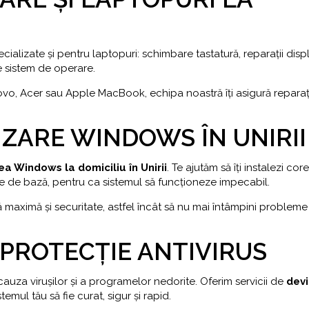
cializate și pentru laptopuri: schimbare tastatură, reparații displ
re sistem de operare.
enovo, Acer sau Apple MacBook, echipa noastră îți asigură reparați
IZARE WINDOWS ÎN UNIRII
ea Windows la domiciliu în Unirii
. Te ajutăm să îți instalezi cor
 de bază, pentru ca sistemul să funcționeze impecabil.
maximă și securitate, astfel încât să nu mai întâmpini probleme
I PROTECȚIE ANTIVIRUS
auza virușilor și a programelor nedorite. Oferim servicii de
devi
istemul tău să fie curat, sigur și rapid.