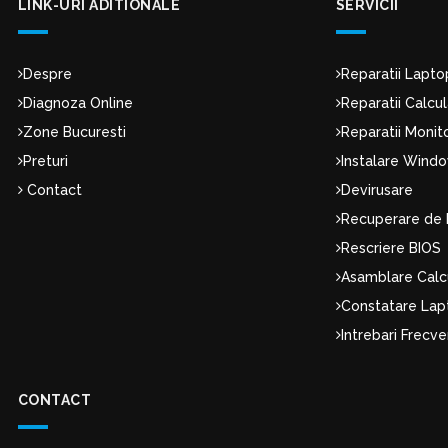
LINK-URI ADITIONALE
SERVICII
Despre
Reparatii Lapto
Diagnoza Online
Reparatii Calcu
Zone Bucuresti
Reparatii Moni
Preturi
Instalare Wind
Contact
Devirusare
Recuperare de 
Rescriere BIOS
Asamblare Calc
Constatare Lap
Intrebari Frecv
CONTACT