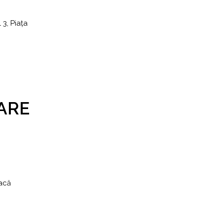
 3, Piața
ARE
lacă