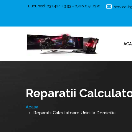
Bucuresti: 031.424.43.93 - 0726.054.690
service-i
ACA
Reparatii Calculato
Acasa
Reparatii Calculatoare Unirii la Domiciliu