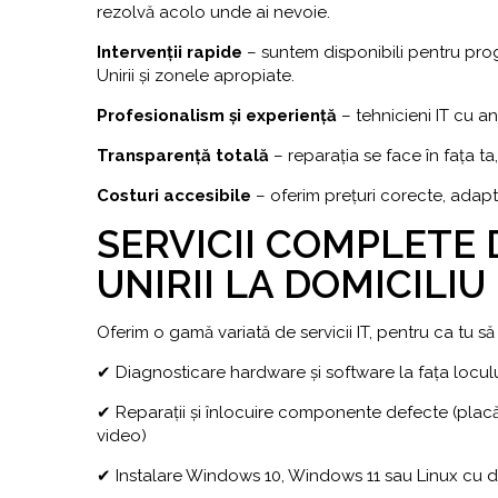
rezolvă acolo unde ai nevoie.
Intervenții rapide
– suntem disponibili pentru prog
Unirii și zonele apropiate.
Profesionalism și experiență
– tehnicieni IT cu a
Transparență totală
– reparația se face în fața ta
Costuri accesibile
– oferim prețuri corecte, adapta
SERVICII COMPLETE
UNIRII LA DOMICILIU
Oferim o gamă variată de servicii IT, pentru ca tu s
✔ Diagnosticare hardware și software la fața locul
✔ Reparații și înlocuire componente defecte (plac
video)
✔ Instalare Windows 10, Windows 11 sau Linux cu d