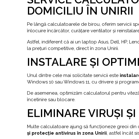
DOMICILIU ÎN UNIRII
Pe lângă calculatoarele de birou, oferim servicii spe
înlocuire încărcător, curățare ventilator și reinstala
Astfel, indiferent că ai un laptop Asus, Dell, HP, L
la prețuri competitive, direct în zona Unirii.
INSTALARE ȘI OPTIM
Unul dintre cele mai solicitate servicii este
instalar
Windows 10 sau Windows 11, cu drivere și programe
De asemenea, optimizăm calculatorul pentru viteză 
încetinire sau blocare.
ELIMINARE VIRUȘI Ș
Multe calculatoare ajung să funcționeze greoi din c
și protecție antivirus în zona Unirii
, astfel încât s