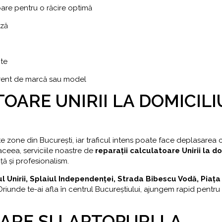
are pentru o răcire optimă
eză
nte
ferent de marcă sau model
OARE UNIRII LA DOMICILI
e zone din București, iar traficul intens poate face deplasarea 
aceea, serviciile noastre de
reparații calculatoare Unirii la do
ță și profesionalism.
l Unirii, Splaiul Independenței, Strada Bibescu Vodă, Piața
 Oriunde te-ai afla în centrul Bucureștiului, ajungem rapid pentru 
ARE ȘI LAPTOPURI LA