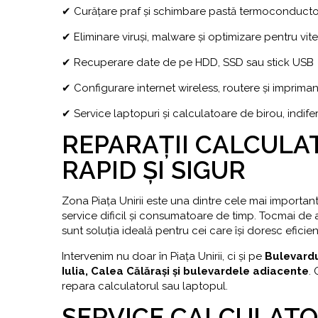
✔ Curățare praf și schimbare pastă termoconducto
✔ Eliminare viruși, malware și optimizare pentru vit
✔ Recuperare date de pe HDD, SSD sau stick USB
✔ Configurare internet wireless, routere și imprima
✔ Service laptopuri și calculatoare de birou, indi
REPARAȚII CALCULAT
RAPID ȘI SIGUR
Zona Piața Unirii este una dintre cele mai important
service dificil și consumatoare de timp. Tocmai de 
sunt soluția ideală pentru cei care își doresc eficien
Intervenim nu doar în Piața Unirii, ci și pe
Bulevardu
Iulia, Calea Călărași și bulevardele adiacente
.
repara calculatorul sau laptopul.
SERVICE CALCULATO