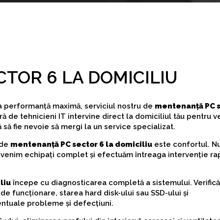
TOR 6 LA DOMICILIU
la performanță maximă, serviciul nostru de
mentenanță PC s
de tehnicieni IT intervine direct la domiciliul tău pentru ver
 să fie nevoie să mergi la un service specializat.
 de
mentenanță PC sector 6 la domiciliu
este confortul. N
i venim echipați complet și efectuăm întreaga intervenție rap
liu
începe cu diagnosticarea completă a sistemului. Verific
 funcționare, starea hard disk-ului sau SSD-ului și
entuale probleme și defecțiuni.