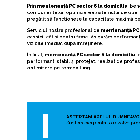
Prin
mentenanță PC sector 6 la domiciliu
, ben
componentelor, optimizarea sistemului de operare
pregătit să funcționeze la capacitate maximă pen
Serviciul nostru profesional de
mentenanță PC s
casnici, cât și pentru firme. Asigurăm performanță
vizibile imediat după întreținere.
În final,
mentenanță PC sector 6 la domiciliu
re
performant, stabil și protejat, realizat de profes
optimizare pe termen lung.
ASTEPTAM APELUL DUMNEAV
Suntem aici pentru a rezolva pro