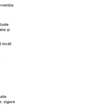
ervenția
clude
ele și
l încât
,
zate
e, sigure