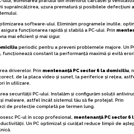
lui, eliminarea prafului din interiorul carcasei și ventilatoa
vii supraîncălzirea, uzura prematură și posibilele defecțiuni 
temului.
ptimizarea software-ului. Eliminăm programele inutile, opt
asigura funcționarea rapidă și stabilă a PC-ului. Prin
mente
ona mai eficient și mai sigur.
omiciliu
periodic pentru a preveni problemele majore. Un 
gă, funcționează constant la performanță maximă și evită eror
area driverelor. Prin
mentenanță PC sector 6 la domiciliu
, 
ct, de la placa video și sunet, la periferice și rețea, astf
 în utilizare.
rea securității PC-ului. Instalăm și configurăm soluții antivirus
și malware, astfel încât sistemul tău să fie protejat. Prin
iezi de protecție completă pe termen lung.
olosesc PC-ul în scop profesional,
mentenanță PC sector 6 
ctivității. Un PC optimizat și curățat reduce timpii de aștep
lnică.