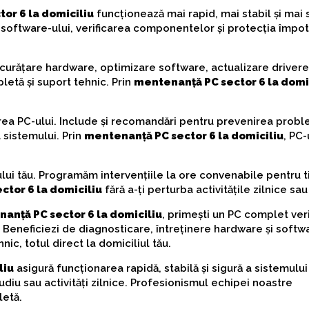
or 6 la domiciliu
funcționează mai rapid, mai stabil și mai s
 software-ului, verificarea componentelor și protecția împot
 curățare hardware, optimizare software, actualizare drivere
pletă și suport tehnic. Prin
mentenanță PC sector 6 la domi
nerea PC-ului. Include și recomandări pentru prevenirea prob
a sistemului. Prin
mentenanță PC sector 6 la domiciliu
, PC-
ului tău. Programăm intervențiile la ore convenabile pentru t
tor 6 la domiciliu
fără a-ți perturba activitățile zilnice sa
anță PC sector 6 la domiciliu
, primești un PC complet veri
Beneficiezi de diagnosticare, întreținere hardware și softw
nic, totul direct la domiciliul tău.
liu
asigură funcționarea rapidă, stabilă și sigură a sistemului
udiu sau activități zilnice. Profesionismul echipei noastre
letă.