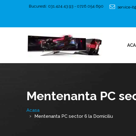
Bucuresti: 031.424.43.93 - 0726.054.690
service-i
ACA
Mentenanta PC sect
Acasa
Mentenanta PC sector 6 la Domiciliu