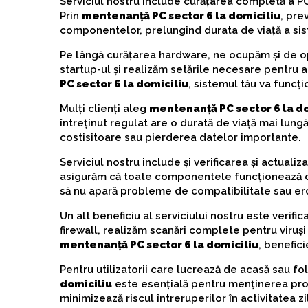
Serviciul nostru include curățarea completă a PC-u
Prin
mentenanță PC sector 6 la domiciliu
, pre
componentelor, prelungind durata de viață a sis
Pe lângă curățarea hardware, ne ocupăm și de o
startup-ul și realizăm setările necesare pentru a 
PC sector 6 la domiciliu
, sistemul tău va funcți
Mulți clienți aleg
mentenanță PC sector 6 la d
întreținut regulat are o durată de viață mai lun
costisitoare sau pierderea datelor importante.
Serviciul nostru include și verificarea și actualiz
asigurăm că toate componentele funcționează core
să nu apară probleme de compatibilitate sau erori
Un alt beneficiu al serviciului nostru este verifica
firewall, realizăm scanări complete pentru viruși 
mentenanță PC sector 6 la domiciliu
, benefic
Pentru utilizatorii care lucrează de acasă sau f
domiciliu
este esențială pentru menținerea produ
minimizează riscul întreruperilor în activitatea zi