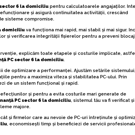
ector 6 la domiciliu
pentru calculatoarele angajaților. Int
efuncționare și asigură continuitatea activității, crescând
 de sisteme compromise.
 domiciliu
va funcționa mai rapid, mai stabil și mai sigur. In
și verificarea integrității fișierelor pentru a preveni blocaj
ervenție, explicăm toate etapele și costurile implicate, astfe
ă PC sector 6 la domiciliu
.
cii de optimizare a performanței. Ajustăm setările sistemului
iile pentru a maximiza viteza și stabilitatea PC-ului. Prin
ezi de un sistem funcțional și rapid.
efecțiunilor și pentru a evita costurile mari generate de
anță PC sector 6 la domiciliu
, sistemul tău va fi verificat și
bleme majore.
 cât și firmelor care au nevoie de PC-uri întreținute și optimi
liu
, economisești timp și beneficiezi de servicii profesional