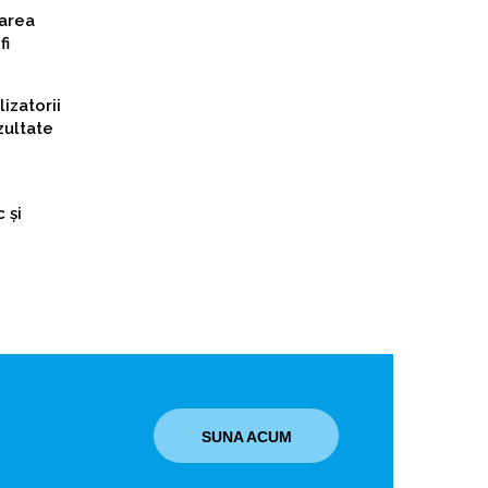
țarea
fi
izatorii
zultate
 și
SUNA ACUM