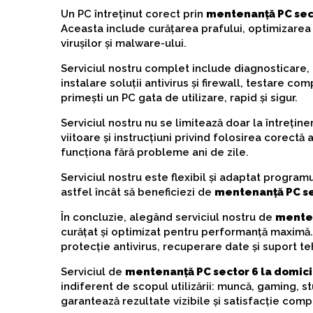
Un PC întreținut corect prin
mentenanță PC sect
Aceasta include curățarea prafului, optimizarea
virușilor și malware-ului.
Serviciul nostru complet include diagnosticare,
instalare soluții antivirus și firewall, testare com
primești un PC gata de utilizare, rapid și sigur.
Serviciul nostru nu se limitează doar la întreți
viitoare și instrucțiuni privind folosirea corectă 
funcționa fără probleme ani de zile.
Serviciul nostru este flexibil și adaptat program
astfel încât să beneficiezi de
mentenanță PC sec
În concluzie, alegând serviciul nostru de
menten
curățat și optimizat pentru performanță maximă. 
protecție antivirus, recuperare date și suport teh
Serviciul de
mentenanță PC sector 6 la domici
indiferent de scopul utilizării: muncă, gaming, st
garantează rezultate vizibile și satisfacție comp