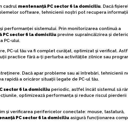
în cadrul
mentenanță PC sector 6 la domiciliu
. Dacă fișiere
emelor software, tehnicienii noștri pot recupera informațiil
 și performanței sistemului. Prin monitorizarea continuă a
PC sector 6 la domiciliu
previne supraîncălzirea și deteri
a PC-ului.
re, PC-ul tău va fi complet curățat, optimizat și verificat. Astf
ții practice fără a-ți perturba activitățile zilnice sau progr
ntreținere. Dacă apar probleme sau ai întrebări, tehnicienii n
a rapidă a oricăror situații legate de PC-ul tău.
 sector 6 la domiciliu
periodic, astfel încât sistemul să r
cțiunile, optimizează performanța și reduce riscul pierderii
im și verificarea perifericelor conectate: mouse, tastatură,
nanță PC sector 6 la domiciliu
asigură funcționarea compl