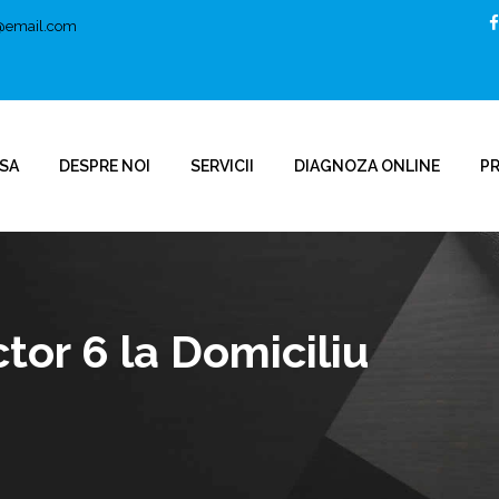
t@email.com
SA
DESPRE NOI
SERVICII
DIAGNOZA ONLINE
P
or 6 la Domiciliu