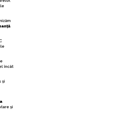
relor.
ale
imizăm
nanță
PC
ile
ne
el încât
 și
la
tare și