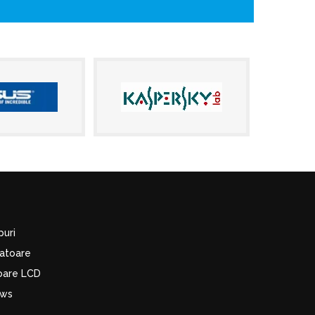
puri
latoare
toare LCD
ows