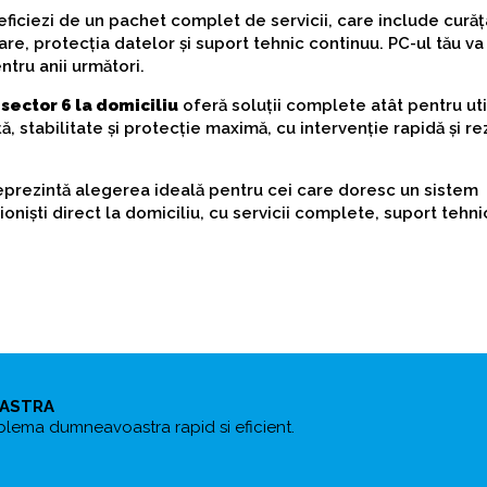
eficiezi de un pachet complet de servicii, care include cură
, protecția datelor și suport tehnic continuu. PC-ul tău va 
tru anii următori.
ector 6 la domiciliu
oferă soluții complete atât pentru util
, stabilitate și protecție maximă, cu intervenție rapidă și re
prezintă alegerea ideală pentru cei care doresc un sistem
ioniști direct la domiciliu, cu servicii complete, suport tehnic
OASTRA
blema dumneavoastra rapid si eficient.