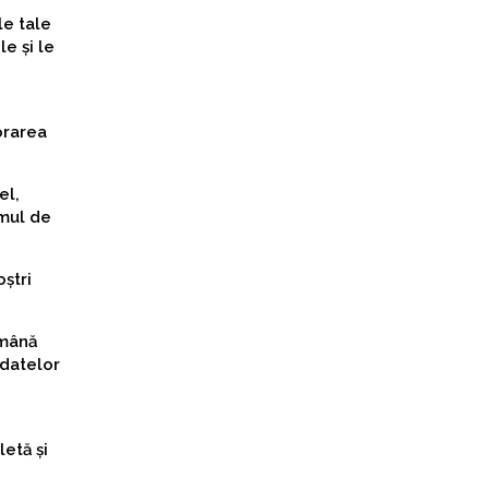
le tale
e și le
orarea
el,
amul de
oștri
ămână
 datelor
etă și