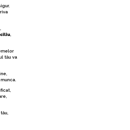
igur.
riva
,
ciliu
,
lemelor
ul tău va
ine,
u munca.
ficat,
are,
 tău,