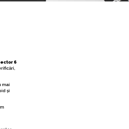
ector 6
ificări,
u mai
id și
ăm