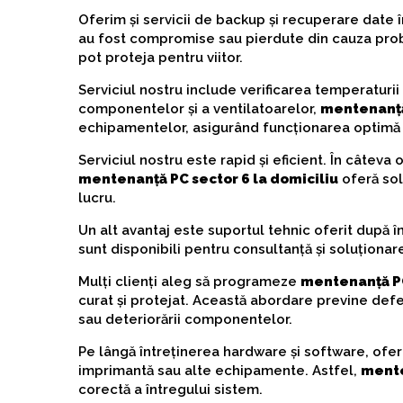
Oferim și servicii de backup și recuperare date 
au fost compromise sau pierdute din cauza probl
pot proteja pentru viitor.
Serviciul nostru include verificarea temperaturii
componentelor și a ventilatoarelor,
mentenanță 
echipamentelor, asigurând funcționarea optimă 
Serviciul nostru este rapid și eficient. În câteva o
mentenanță PC sector 6 la domiciliu
oferă solu
lucru.
Un alt avantaj este suportul tehnic oferit după î
sunt disponibili pentru consultanță și soluționare
Mulți clienți aleg să programeze
mentenanță PC
curat și protejat. Această abordare previne defe
sau deteriorării componentelor.
Pe lângă întreținerea hardware și software, ofer
imprimantă sau alte echipamente. Astfel,
mente
corectă a întregului sistem.