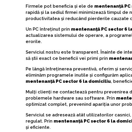
Firmele pot beneficia și ele de
mentenanță PC s
rapidă și la sediul firmei minimizează timpul de n
productivitatea și reducând pierderile cauzate
Un PC întreținut prin
mentenanță PC sector 6 la
actualizarea sistemului de operare, a programelor 
erorile.
Serviciul nostru este transparent. Înainte de int
să știi exact ce beneficii vei primi prin
mentenanț
Pe lângă întreținerea preventivă, oferim și servi
eliminăm programele inutile și configurăm aplicaț
mentenanță PC sector 6 la domiciliu
, benefici
Mulți clienți ne contactează pentru prevenirea d
problemele hardware sau software. Prin
menten
optimizat complet, prevenind apariția unor pro
Serviciul se adresează atât utilizatorilor casnici,
regulat. Prin
mentenanță PC sector 6 la domici
și eficiente.