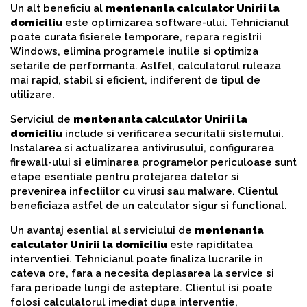
Un alt beneficiu al
mentenanta calculator Unirii la
domiciliu
este optimizarea software-ului. Tehnicianul
poate curata fisierele temporare, repara registrii
Windows, elimina programele inutile si optimiza
setarile de performanta. Astfel, calculatorul ruleaza
mai rapid, stabil si eficient, indiferent de tipul de
utilizare.
Serviciul de
mentenanta calculator Unirii la
domiciliu
include si verificarea securitatii sistemului.
Instalarea si actualizarea antivirusului, configurarea
firewall-ului si eliminarea programelor periculoase sunt
etape esentiale pentru protejarea datelor si
prevenirea infectiilor cu virusi sau malware. Clientul
beneficiaza astfel de un calculator sigur si functional.
Un avantaj esential al serviciului de
mentenanta
calculator Unirii la domiciliu
este rapiditatea
interventiei. Tehnicianul poate finaliza lucrarile in
cateva ore, fara a necesita deplasarea la service si
fara perioade lungi de asteptare. Clientul isi poate
folosi calculatorul imediat dupa interventie,