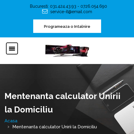
Bucuresti: 031.424.43.93 - 0726.054.690
service-it@email.com
Programeaza o Intalnire
Mentenanta calculator Unirii
la Domiciliu
Acasa
Mentenanta calculator Unirii la Domiciliu