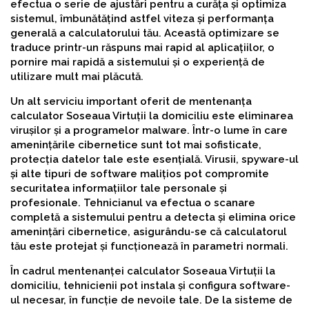
efectua o serie de ajustări pentru a curăța și optimiza
sistemul, îmbunătățind astfel viteza și performanța
generală a calculatorului tău. Această optimizare se
traduce printr-un răspuns mai rapid al aplicațiilor, o
pornire mai rapidă a sistemului și o experiență de
utilizare mult mai plăcută.
Un alt serviciu important oferit de mentenanța
calculator Soseaua Virtuții la domiciliu este eliminarea
virușilor și a programelor malware. Într-o lume în care
amenințările cibernetice sunt tot mai sofisticate,
protecția datelor tale este esențială. Virusii, spyware-ul
și alte tipuri de software malițios pot compromite
securitatea informațiilor tale personale și
profesionale. Tehnicianul va efectua o scanare
completă a sistemului pentru a detecta și elimina orice
amenințări cibernetice, asigurându-se că calculatorul
tău este protejat și funcționează în parametri normali.
În cadrul mentenanței calculator Soseaua Virtuții la
domiciliu, tehnicienii pot instala și configura software-
ul necesar, în funcție de nevoile tale. De la sisteme de