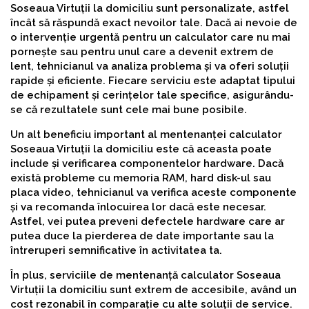
Soseaua Virtuții la domiciliu sunt personalizate, astfel
încât să răspundă exact nevoilor tale. Dacă ai nevoie de
o intervenție urgentă pentru un calculator care nu mai
pornește sau pentru unul care a devenit extrem de
lent, tehnicianul va analiza problema și va oferi soluții
rapide și eficiente. Fiecare serviciu este adaptat tipului
de echipament și cerințelor tale specifice, asigurându-
se că rezultatele sunt cele mai bune posibile.
Un alt beneficiu important al mentenanței calculator
Soseaua Virtuții la domiciliu este că aceasta poate
include și verificarea componentelor hardware. Dacă
există probleme cu memoria RAM, hard disk-ul sau
placa video, tehnicianul va verifica aceste componente
și va recomanda înlocuirea lor dacă este necesar.
Astfel, vei putea preveni defectele hardware care ar
putea duce la pierderea de date importante sau la
întreruperi semnificative în activitatea ta.
În plus, serviciile de mentenanță calculator Soseaua
Virtuții la domiciliu sunt extrem de accesibile, având un
cost rezonabil în comparație cu alte soluții de service.