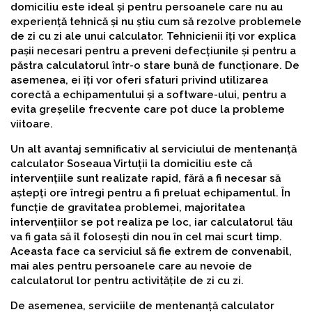
domiciliu este ideal și pentru persoanele care nu au
experiență tehnică și nu știu cum să rezolve problemele
de zi cu zi ale unui calculator. Tehnicienii îți vor explica
pașii necesari pentru a preveni defecțiunile și pentru a
păstra calculatorul într-o stare bună de funcționare. De
asemenea, ei îți vor oferi sfaturi privind utilizarea
corectă a echipamentului și a software-ului, pentru a
evita greșelile frecvente care pot duce la probleme
viitoare.
Un alt avantaj semnificativ al serviciului de mentenanță
calculator Soseaua Virtuții la domiciliu este că
intervențiile sunt realizate rapid, fără a fi necesar să
aștepți ore întregi pentru a fi preluat echipamentul. În
funcție de gravitatea problemei, majoritatea
intervențiilor se pot realiza pe loc, iar calculatorul tău
va fi gata să îl folosești din nou în cel mai scurt timp.
Aceasta face ca serviciul să fie extrem de convenabil,
mai ales pentru persoanele care au nevoie de
calculatorul lor pentru activitățile de zi cu zi.
De asemenea, serviciile de mentenanță calculator