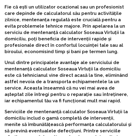
Fie că ești un utilizator ocazional sau un profesionist
care depinde de calculatorul său pentru activitățile
zilnice, mentenanța regulată este crucială pentru a
evita problemele tehnice majore. Prin apelarea la un
serviciu de mentenanță calculator Soseaua Virtuții la
domiciliu, poți beneficia de intervenții rapide și
profesionale direct în confortul locuinței tale sau al
biroului, economisind timp și bani pe termen lung.
Unul dintre principalele avantaje ale serviciului de
mentenanță calculator Soseaua Virtuții la domiciliu
este că tehnicianul vine direct acasă la tine, eliminând
astfel nevoia de a transporta echipamentele la un
service. Aceasta înseamnă că nu vei mai avea de
așteptat zile întregi pentru o reparație sau întreținere,
iar echipamentul tău va fi funcțional mult mai rapid.
Serviciile de mentenanță calculator Soseaua Virtuții la
domiciliu includ o gamă completă de intervenții,
menite să îmbunătățească performanța calculatorului și
să prevină eventualele defecțiuni. Printre serviciile