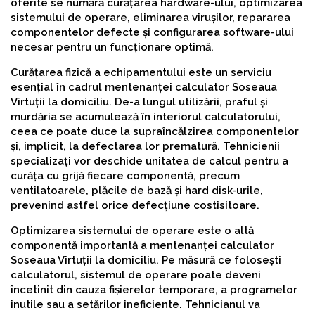
oferite se numără curățarea hardware-ului, optimizarea
sistemului de operare, eliminarea virușilor, repararea
componentelor defecte și configurarea software-ului
necesar pentru un funcționare optimă.
Curățarea fizică a echipamentului este un serviciu
esențial în cadrul mentenanței calculator Soseaua
Virtuții la domiciliu. De-a lungul utilizării, praful și
murdăria se acumulează în interiorul calculatorului,
ceea ce poate duce la supraîncălzirea componentelor
și, implicit, la defectarea lor prematură. Tehnicienii
specializați vor deschide unitatea de calcul pentru a
curăța cu grijă fiecare componentă, precum
ventilatoarele, plăcile de bază și hard disk-urile,
prevenind astfel orice defecțiune costisitoare.
Optimizarea sistemului de operare este o altă
componentă importantă a mentenanței calculator
Soseaua Virtuții la domiciliu. Pe măsură ce folosești
calculatorul, sistemul de operare poate deveni
încetinit din cauza fișierelor temporare, a programelor
inutile sau a setărilor ineficiente. Tehnicianul va