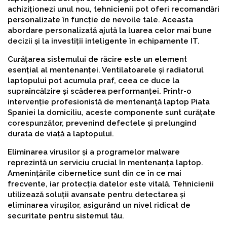
achiziționezi unul nou, tehnicienii pot oferi recomandări
personalizate în funcție de nevoile tale. Aceasta
abordare personalizată ajută la luarea celor mai bune
decizii și la investiții inteligente în echipamente IT.
Curățarea sistemului de răcire este un element
esențial al mentenanței. Ventilatoarele și radiatorul
laptopului pot acumula praf, ceea ce duce la
supraîncălzire și scăderea performanței. Printr-o
intervenție profesionistă de mentenanță laptop Piata
Spaniei la domiciliu, aceste componente sunt curățate
corespunzător, prevenind defectele și prelungind
durata de viață a laptopului.
Eliminarea virusilor și a programelor malware
reprezintă un serviciu crucial în mentenanța laptop.
Amenințările cibernetice sunt din ce în ce mai
frecvente, iar protecția datelor este vitală. Tehnicienii
utilizează soluții avansate pentru detectarea și
eliminarea virușilor, asigurând un nivel ridicat de
securitate pentru sistemul tău.