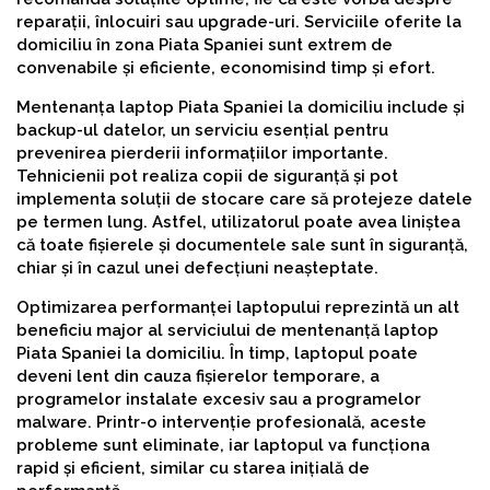
reparații, înlocuiri sau upgrade-uri. Serviciile oferite la
domiciliu în zona Piata Spaniei sunt extrem de
convenabile și eficiente, economisind timp și efort.
Mentenanța laptop Piata Spaniei la domiciliu include și
backup-ul datelor, un serviciu esențial pentru
prevenirea pierderii informațiilor importante.
Tehnicienii pot realiza copii de siguranță și pot
implementa soluții de stocare care să protejeze datele
pe termen lung. Astfel, utilizatorul poate avea liniștea
că toate fișierele și documentele sale sunt în siguranță,
chiar și în cazul unei defecțiuni neașteptate.
Optimizarea performanței laptopului reprezintă un alt
beneficiu major al serviciului de mentenanță laptop
Piata Spaniei la domiciliu. În timp, laptopul poate
deveni lent din cauza fișierelor temporare, a
programelor instalate excesiv sau a programelor
malware. Printr-o intervenție profesională, aceste
probleme sunt eliminate, iar laptopul va funcționa
rapid și eficient, similar cu starea inițială de