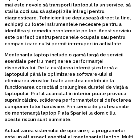
mai este nevoie să transporti laptopul la un service, să
stai la cozi sau să aștepți zile întregi pentru
diagnosticare. Tehnicienii se deplasează direct la tine,
echipați cu toate instrumentele necesare pentru a
identifica și remedia problemele pe loc. Acest serviciu
este perfect pentru persoanele ocupate sau pentru
companii care nu își permit întreruperi în activitate.
Mentenanța laptop include o gamă largă de servicii
esențiale pentru menținerea performanței
dispozitivului. De la curățarea internă și externă a
laptopului până la optimizarea software-ului și
eliminarea virusilor, toate acestea contribuie la
funcționarea corectă și prelungirea duratei de viață a
laptopului. Praful acumulat în interior poate provoca
supraîncălzire, scăderea performanțelor și defectarea
componentelor hardware. Prin serviciile profesionale
de mentenanță laptop Piata Spaniei la domiciliu,
aceste riscuri sunt eliminate.
Actualizarea sistemului de operare și a programelor
este un alt aspect esențial al mentenanței laptop. Mulți