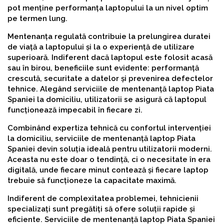
pot menține performanța laptopului la un nivel optim
pe termen lung.
Mentenanța regulată contribuie la prelungirea duratei
de viață a laptopului și la o experiență de utilizare
superioară. Indiferent dacă laptopul este folosit acasă
sau în birou, beneficiile sunt evidente: performanță
crescută, securitate a datelor și prevenirea defectelor
tehnice. Alegând serviciile de mentenanță laptop Piata
Spaniei la domiciliu, utilizatorii se asigură că laptopul
funcționează impecabil în fiecare zi.
Combinând expertiza tehnică cu confortul intervenției
la domiciliu, serviciile de mentenanță laptop Piata
Spaniei devin soluția ideală pentru utilizatorii moderni.
Aceasta nu este doar o tendință, ci o necesitate în era
digitală, unde fiecare minut contează și fiecare laptop
trebuie să funcționeze la capacitate maximă.
Indiferent de complexitatea problemei, tehnicienii
specializați sunt pregătiți să ofere soluții rapide și
eficiente. Serviciile de mentenanță laptop Piata Spaniei