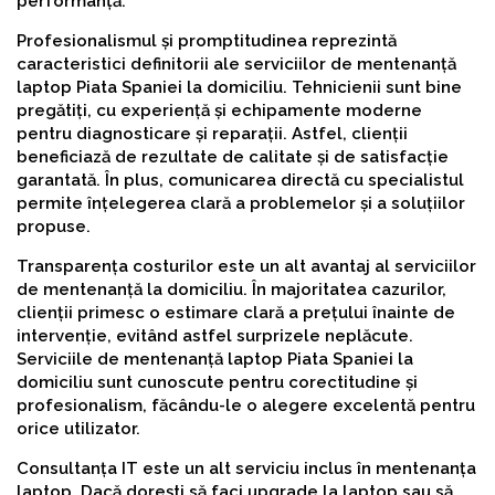
performanță.
Profesionalismul și promptitudinea reprezintă
caracteristici definitorii ale serviciilor de mentenanță
laptop Piata Spaniei la domiciliu. Tehnicienii sunt bine
pregătiți, cu experiență și echipamente moderne
pentru diagnosticare și reparații. Astfel, clienții
beneficiază de rezultate de calitate și de satisfacție
garantată. În plus, comunicarea directă cu specialistul
permite înțelegerea clară a problemelor și a soluțiilor
propuse.
Transparența costurilor este un alt avantaj al serviciilor
de mentenanță la domiciliu. În majoritatea cazurilor,
clienții primesc o estimare clară a prețului înainte de
intervenție, evitând astfel surprizele neplăcute.
Serviciile de mentenanță laptop Piata Spaniei la
domiciliu sunt cunoscute pentru corectitudine și
profesionalism, făcându-le o alegere excelentă pentru
orice utilizator.
Consultanța IT este un alt serviciu inclus în mentenanța
laptop. Dacă dorești să faci upgrade la laptop sau să