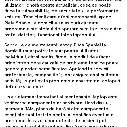
utilizatori ignoră aceste actualizări, ceea ce poate
duce la vulnerabilități de securitate și la performanțe
scăzute. Tehnicienii care oferă mentenanță laptop
Piata Spaniei la domiciliu se asigură că toate
programele și sistemul de operare sunt la zi, protejând
astfel datele și funcționalitatea laptopului.
Serviciile de mentenanță laptop Piata Spaniei la
domiciliu sunt potrivite atât pentru utilizatorii
individuali, cât și pentru firme. În mediul de afaceri,
orice întrerupere cauzată de probleme tehnice poate
genera pierderi semnificative. Apelând la servicii
profesionale, companiile își pot asigura continuitatea
activității și pot evita problemele cauzate de laptopuri
defecte sau lente.
Un alt element important al mentenanței laptop este
verificarea componentelor hardware. Hard disk-ul,
memoria RAM, placa de bază și alte componente
esențiale sunt testate pentru a identifica eventuale
probleme. În cazul unor defecte, tehnicienii pot
recomanda soluțiile optime, fie că este vorba despre