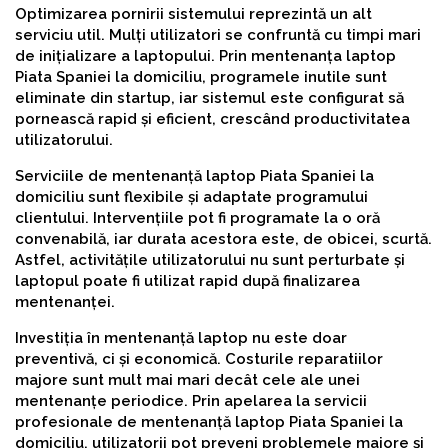
Optimizarea pornirii sistemului reprezintă un alt
serviciu util. Mulți utilizatori se confruntă cu timpi mari
de inițializare a laptopului. Prin mentenanța laptop
Piata Spaniei la domiciliu, programele inutile sunt
eliminate din startup, iar sistemul este configurat să
pornească rapid și eficient, crescând productivitatea
utilizatorului.
Serviciile de mentenanță laptop Piata Spaniei la
domiciliu sunt flexibile și adaptate programului
clientului. Intervențiile pot fi programate la o oră
convenabilă, iar durata acestora este, de obicei, scurtă.
Astfel, activitățile utilizatorului nu sunt perturbate și
laptopul poate fi utilizat rapid după finalizarea
mentenanței.
Investiția în mentenanță laptop nu este doar
preventivă, ci și economică. Costurile reparatiilor
majore sunt mult mai mari decât cele ale unei
mentenanțe periodice. Prin apelarea la servicii
profesionale de mentenanță laptop Piata Spaniei la
domiciliu, utilizatorii pot preveni problemele majore și