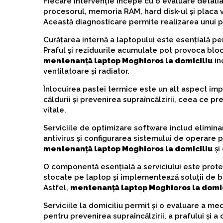
Fiecare intervenție începe cu o evaluare detaliat
procesorul, memoria RAM, hard disk-ul și placa 
Această diagnosticare permite realizarea unui 
Curățarea internă a laptopului este esențială pe
Praful și reziduurile acumulate pot provoca blo
mentenanță laptop Moghioros la domiciliu
in
ventilatoare și radiator.
Înlocuirea pastei termice este un alt aspect imp
căldurii și prevenirea supraîncălzirii, ceea ce 
vitale.
Serviciile de optimizare software includ eliminar
antivirus și configurarea sistemului de operare
mentenanță laptop Moghioros la domiciliu
și 
O componentă esențială a serviciului este protec
stocate pe laptop și implementează soluții de 
Astfel,
mentenanță laptop Moghioros la domic
Serviciile la domiciliu permit și o evaluare a me
pentru prevenirea supraîncălzirii, a prafului și a