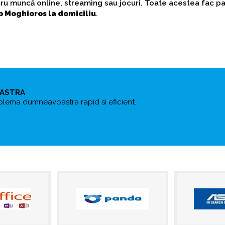
tru muncă online, streaming sau jocuri. Toate acestea fac p
 Moghioros la domiciliu
.
OASTRA
blema dumneavoastra rapid si eficient.