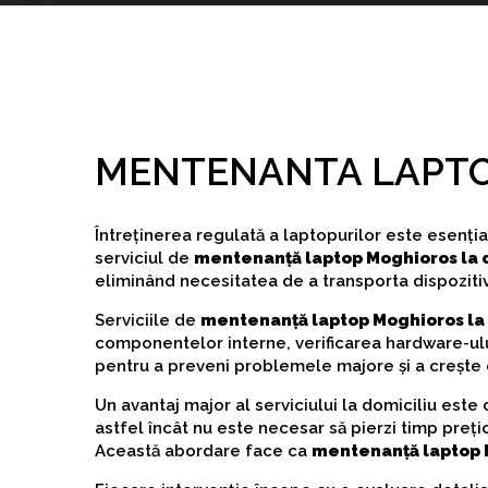
MENTENANTA LAPTO
Întreținerea regulată a laptopurilor este esenți
serviciul de
mentenanță laptop Moghioros la 
eliminând necesitatea de a transporta dispozitivu
Serviciile de
mentenanță laptop Moghioros la 
componentelor interne, verificarea hardware-ulu
pentru a preveni problemele majore și a crește d
Un avantaj major al serviciului la domiciliu este
astfel încât nu este necesar să pierzi timp preți
Această abordare face ca
mentenanță laptop M