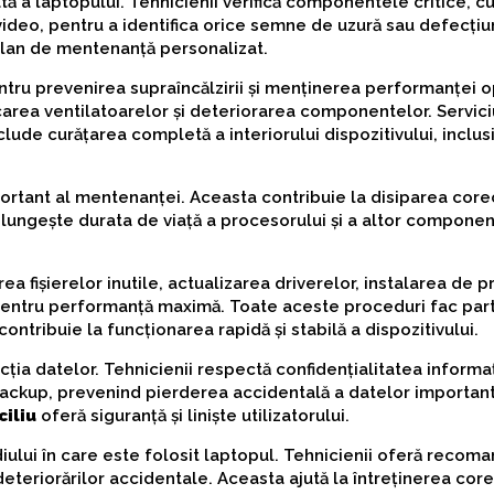
ă a laptopului. Tehnicienii verifică componentele critice, cu
video, pentru a identifica orice semne de uzură sau defecțiu
plan de mentenanță personalizat.
ntru prevenirea supraîncălzirii și menținerea performanței 
carea ventilatoarelor și deteriorarea componentelor. Servici
clude curățarea completă a interiorului dispozitivului, inclus
ortant al mentenanței. Aceasta contribuie la disiparea core
prelungește durata de viață a procesorului și a altor compone
ea fișierelor inutile, actualizarea driverelor, instalarea de
 pentru performanță maximă. Toate aceste proceduri fac par
contribuie la funcționarea rapidă și stabilă a dispozitivului.
ția datelor. Tehnicienii respectă confidențialitatea informaț
backup, prevenind pierderea accidentală a datelor importan
iliu
oferă siguranță și liniște utilizatorului.
diului în care este folosit laptopul. Tehnicienii oferă recoma
 deteriorărilor accidentale. Aceasta ajută la întreținerea core