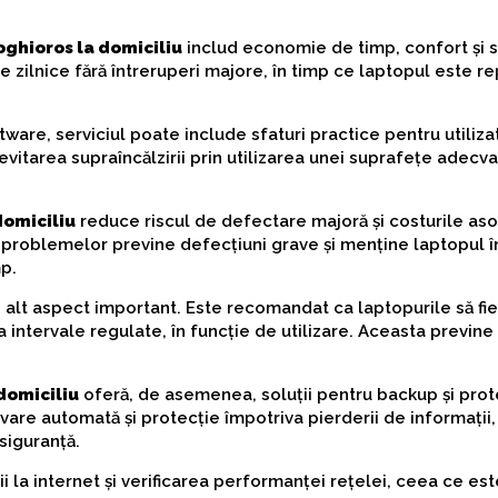
ghioros la domiciliu
includ economie de timp, confort și s
le zilnice fără întreruperi majore, în timp ce laptopul este re
ware, serviciul poate include sfaturi practice pentru utiliza
vitarea supraîncălzirii prin utilizarea unei suprafețe adecva
omiciliu
reduce riscul de defectare majoră și costurile aso
 problemelor previne defecțiuni grave și menține laptopul î
p.
 alt aspect important. Este recomandat ca laptopurile să fie
la intervale regulate, în funcție de utilizare. Aceasta previne
domiciliu
oferă, de asemenea, soluții pentru backup și prot
vare automată și protecție împotriva pierderii de informații,
 siguranță.
ii la internet și verificarea performanței rețelei, ceea ce est