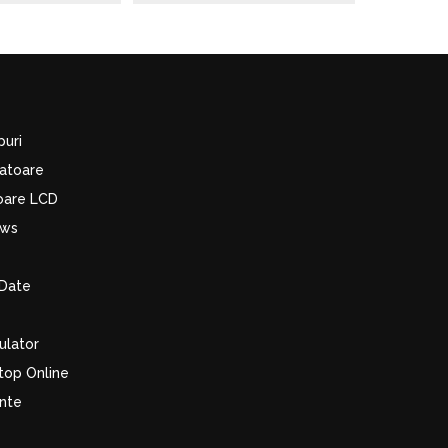
puri
latoare
toare LCD
ows
Date
ulator
top Online
ente