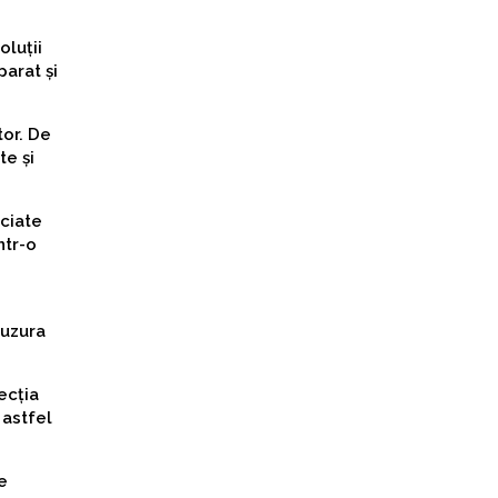
oluții
parat și
tor. De
te și
ciate
ntr-o
 uzura
ecția
 astfel
e