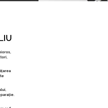
LIU
hioros,
tori,
ățarea
ute
lui,
eparație.