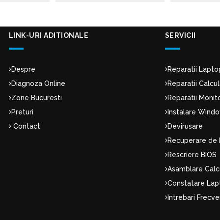
LINK-URI ADITIONALE
SERVICII
Despre
Reparatii Lapto
Diagnoza Online
Reparatii Calcu
Zone Bucuresti
Reparatii Moni
Preturi
Instalare Wind
Contact
Devirusare
Recuperare de 
Rescriere BIOS
Asamblare Calc
Constatare Lap
Intrebari Frecv