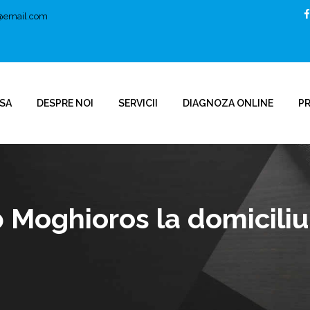
t@email.com
SA
DESPRE NOI
SERVICII
DIAGNOZA ONLINE
P
 Moghioros la domiciliu