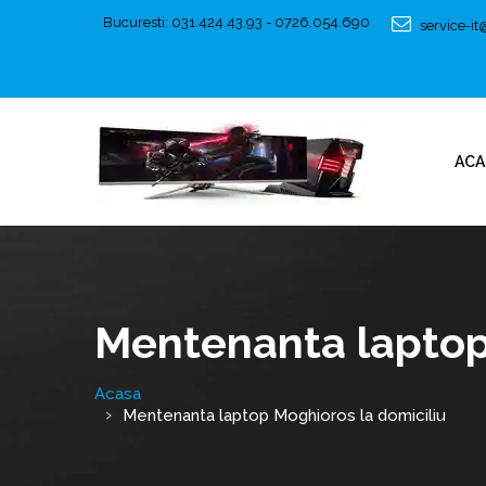
Bucuresti: 031.424.43.93 - 0726.054.690
service-i
ACA
Mentenanta laptop
Acasa
Mentenanta laptop Moghioros la domiciliu