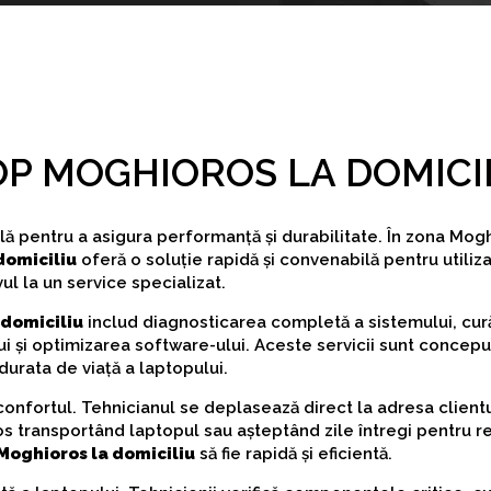
P MOGHIOROS LA DOMICI
ală pentru a asigura performanță și durabilitate. În zona Mog
domiciliu
oferă o soluție rapidă și convenabilă pentru utiliza
l la un service specializat.
domiciliu
includ diagnosticarea completă a sistemului, cur
i și optimizarea software-ului. Aceste servicii sunt concep
urata de viață a laptopului.
 confortul. Tehnicianul se deplasează direct la adresa clientu
os transportând laptopul sau așteptând zile întregi pentru r
oghioros la domiciliu
să fie rapidă și eficientă.