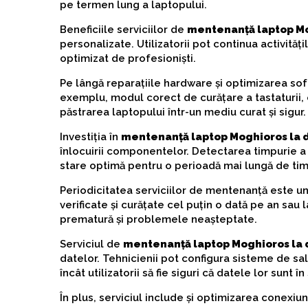
pe termen lung a laptopului.
Beneficiile serviciilor de
mentenanță laptop Mo
personalizate. Utilizatorii pot continua activități
optimizat de profesioniști.
Pe lângă reparațiile hardware și optimizarea soft
exemplu, modul corect de curățare a tastaturii, e
păstrarea laptopului într-un mediu curat și sigur.
Investiția în
mentenanță laptop Moghioros la d
înlocuirii componentelor. Detectarea timpurie a
stare optimă pentru o perioadă mai lungă de tim
Periodicitatea serviciilor de mentenanță este un
verificate și curățate cel puțin o dată pe an sau 
prematură și problemele neașteptate.
Serviciul de
mentenanță laptop Moghioros la 
datelor. Tehnicienii pot configura sisteme de sal
încât utilizatorii să fie siguri că datele lor sunt în
În plus, serviciul include și optimizarea conexiun