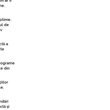
m ar fi
ne.
optime.
ul de
iv
ctă a
nte
 programe
te din
iilor
te.
ndări
ctă și