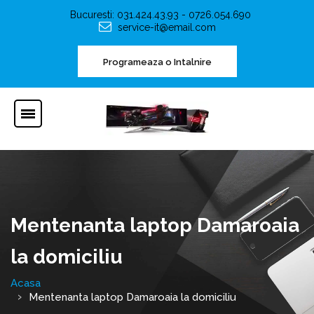
Bucuresti: 031.424.43.93 - 0726.054.690
service-it@email.com
Programeaza o Intalnire
Mentenanta laptop Damaroaia
la domiciliu
Acasa
Mentenanta laptop Damaroaia la domiciliu