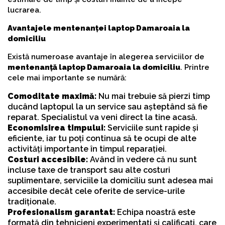
lucrarea.
Avantajele mentenanței laptop Damaroaia la
domiciliu
Există numeroase avantaje în alegerea serviciilor de
mentenanță laptop Damaroaia la domiciliu
. Printre
cele mai importante se numără:
Comoditate maximă:
Nu mai trebuie să pierzi timp
ducând laptopul la un service sau așteptând să fie
reparat. Specialistul va veni direct la tine acasă.
Economisirea timpului:
Serviciile sunt rapide și
eficiente, iar tu poți continua să te ocupi de alte
activități importante în timpul reparației.
Costuri accesibile:
Având în vedere că nu sunt
incluse taxe de transport sau alte costuri
suplimentare, serviciile la domiciliu sunt adesea mai
accesibile decât cele oferite de service-urile
tradiționale.
Profesionalism garantat:
Echipa noastră este
formată din tehnicieni experimentați și calificați, care