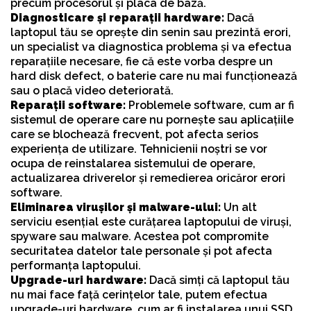
precum procesorul și placa de bază.
Diagnosticare și reparații hardware:
Dacă
laptopul tău se oprește din senin sau prezintă erori,
un specialist va diagnostica problema și va efectua
reparațiile necesare, fie că este vorba despre un
hard disk defect, o baterie care nu mai funcționează
sau o placă video deteriorată.
Reparații software:
Problemele software, cum ar fi
sistemul de operare care nu pornește sau aplicațiile
care se blochează frecvent, pot afecta serios
experiența de utilizare. Tehnicienii noștri se vor
ocupa de reinstalarea sistemului de operare,
actualizarea driverelor și remedierea oricăror erori
software.
Eliminarea virușilor și malware-ului:
Un alt
serviciu esențial este curățarea laptopului de viruși,
spyware sau malware. Acestea pot compromite
securitatea datelor tale personale și pot afecta
performanța laptopului.
Upgrade-uri hardware:
Dacă simți că laptopul tău
nu mai face față cerințelor tale, putem efectua
upgrade-uri hardware, cum ar fi instalarea unui SSD