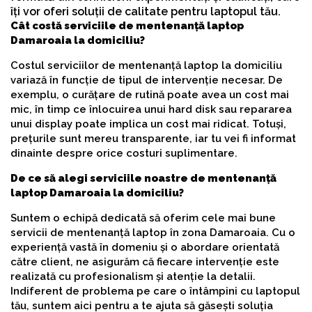
îți vor oferi soluții de calitate pentru laptopul tău.
Cât costă serviciile de mentenanță laptop
Damaroaia la domiciliu?
Costul serviciilor de mentenanță laptop la domiciliu
variază în funcție de tipul de intervenție necesar. De
exemplu, o curățare de rutină poate avea un cost mai
mic, în timp ce înlocuirea unui hard disk sau repararea
unui display poate implica un cost mai ridicat. Totuși,
prețurile sunt mereu transparente, iar tu vei fi informat
dinainte despre orice costuri suplimentare.
De ce să alegi serviciile noastre de mentenanță
laptop Damaroaia la domiciliu?
Suntem o echipă dedicată să oferim cele mai bune
servicii de mentenanță laptop în zona Damaroaia. Cu o
experiență vastă în domeniu și o abordare orientată
către client, ne asigurăm că fiecare intervenție este
realizată cu profesionalism și atenție la detalii.
Indiferent de problema pe care o întâmpini cu laptopul
tău, suntem aici pentru a te ajuta să găsești soluția