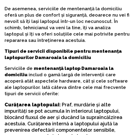
De asemenea, serviciile de mentenanță la domiciliu
oferă un plus de confort și siguranță, deoarece nu vei fi
nevoit să îți lași laptopul într-un loc necunoscut. În
schimb, tehnicianul va veni la tine, îți va analiza
laptopul și îți va oferi soluțiile cele mai potrivite pentru
repararea sau întreținerea acestuia.
Tipuri de servicii disponibile pentru mentenanța
laptopurilor Damaroaia la domiciliu
Serviciile de
mentenanță laptop Damaroaia la
domiciliu
includ o gamă largă de intervenții care
acoperă atât aspectele hardware, cât și cele software
ale laptopurilor. Iată câteva dintre cele mai frecvente
tipuri de servicii oferite:
Curățarea laptopului:
Praf, murdărie și alte
impurități se pot acumula în interiorul laptopului,
blocând fluxul de aer și ducând la supraîncălzirea
acestuia. Curățarea internă a laptopului ajută la
prevenirea defectării componentelor sensibile,