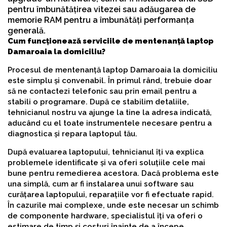
pentru îmbunătățirea vitezei sau adăugarea de
memorie RAM pentru a îmbunătăți performanța
generală.
Cum funcționează serviciile de mentenanță laptop
Damaroaia la domiciliu?
Procesul de mentenanță laptop Damaroaia la domiciliu
este simplu și convenabil. În primul rând, trebuie doar
să ne contactezi telefonic sau prin email pentru a
stabili o programare. După ce stabilim detaliile,
tehnicianul nostru va ajunge la tine la adresa indicată,
aducând cu el toate instrumentele necesare pentru a
diagnostica și repara laptopul tău.
După evaluarea laptopului, tehnicianul îți va explica
problemele identificate și va oferi soluțiile cele mai
bune pentru remedierea acestora. Dacă problema este
una simplă, cum ar fi instalarea unui software sau
curățarea laptopului, reparațiile vor fi efectuate rapid.
În cazurile mai complexe, unde este necesar un schimb
de componente hardware, specialistul îți va oferi o
estimare de timp și costuri înainte de a începe