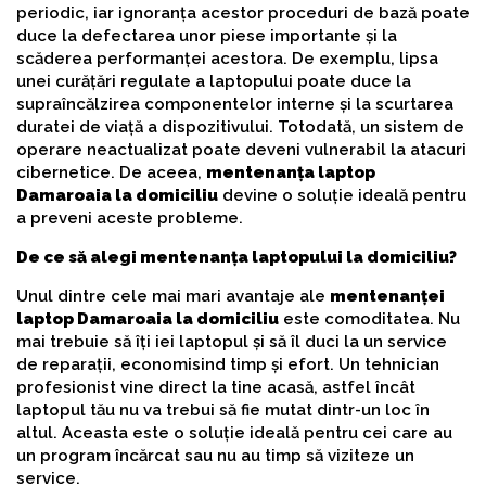
periodic, iar ignoranța acestor proceduri de bază poate
duce la defectarea unor piese importante și la
scăderea performanței acestora. De exemplu, lipsa
unei curățări regulate a laptopului poate duce la
supraîncălzirea componentelor interne și la scurtarea
duratei de viață a dispozitivului. Totodată, un sistem de
operare neactualizat poate deveni vulnerabil la atacuri
cibernetice. De aceea,
mentenanța laptop
Damaroaia la domiciliu
devine o soluție ideală pentru
a preveni aceste probleme.
De ce să alegi mentenanța laptopului la domiciliu?
Unul dintre cele mai mari avantaje ale
mentenanței
laptop Damaroaia la domiciliu
este comoditatea. Nu
mai trebuie să îți iei laptopul și să îl duci la un service
de reparații, economisind timp și efort. Un tehnician
profesionist vine direct la tine acasă, astfel încât
laptopul tău nu va trebui să fie mutat dintr-un loc în
altul. Aceasta este o soluție ideală pentru cei care au
un program încărcat sau nu au timp să viziteze un
service.