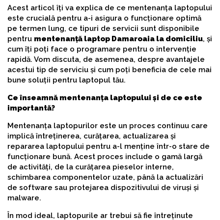
Acest articol îți va explica de ce mentenanța laptopului
este crucială pentru a-i asigura o funcționare optimă
pe termen lung, ce tipuri de servicii sunt disponibile
pentru
mentenanță laptop Damaroaia la domiciliu
, și
cum îți poți face o programare pentru o intervenție
rapidă. Vom discuta, de asemenea, despre avantajele
acestui tip de serviciu și cum poți beneficia de cele mai
bune soluții pentru laptopul tău.
Ce înseamnă mentenanța laptopului și de ce este
importantă?
Mentenanța laptopurilor este un proces continuu care
implică întreținerea, curățarea, actualizarea și
repararea laptopului pentru a-l menține într-o stare de
funcționare bună. Acest proces include o gamă largă
de activități, de la curățarea pieselor interne,
schimbarea componentelor uzate, până la actualizări
de software sau protejarea dispozitivului de viruși și
malware.
În mod ideal, laptopurile ar trebui să fie întreținute