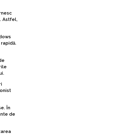
ornesc
 Astfel,
ndows
 rapidă.
de
rile
i.
i
onist
e. În
inte de
zarea