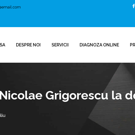
t@email.com
SA
DESPRE NOI
SERVICII
DIAGNOZA ONLINE
P
Nicolae Grigorescu la d
liu