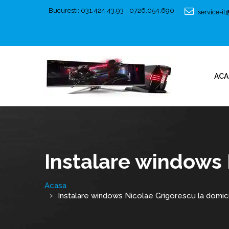
Bucuresti: 031.424.43.93 - 0726.054.690
service-i
ACA
Instalare windows 
Acasa
Instalare windows Nicolae Grigorescu la domici