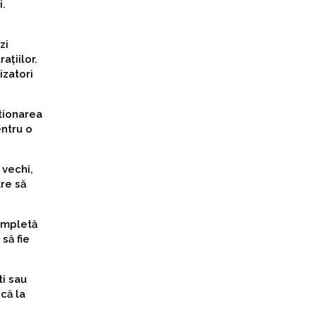
i.
zi
ațiilor.
izatori
stionarea
entru o
 vechi,
re să
completă
să fie
ti sau
ncă la