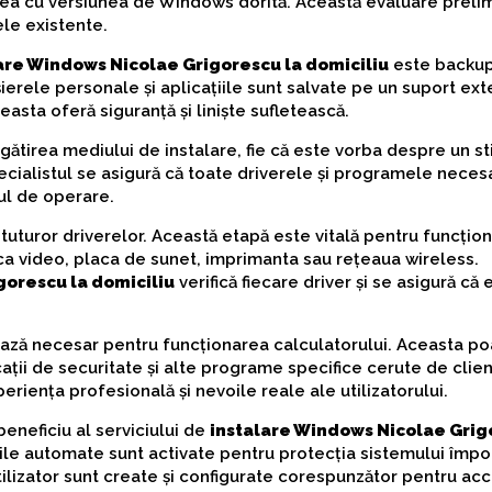
atea cu versiunea de Windows dorită. Această evaluare preli
ele existente.
are Windows Nicolae Grigorescu la domiciliu
este backup
erele personale și aplicațiile sunt salvate pe un suport ext
easta oferă siguranță și liniște sufletească.
ătirea mediului de instalare, fie că este vorba despre un s
cialistul se asigură că toate driverele și programele neces
ul de operare.
uturor driverelor. Această etapă este vitală pentru funcțio
 video, placa de sunet, imprimanta sau rețeaua wireless.
gorescu la domiciliu
verifică fiecare driver și se asigură că 
 bază necesar pentru funcționarea calculatorului. Aceasta p
ții de securitate și alte programe specifice cerute de clien
riența profesională și nevoile reale ale utilizatorului.
beneficiu al serviciului de
instalare Windows Nicolae Grig
zările automate sunt activate pentru protecția sistemului împo
 utilizator sunt create și configurate corespunzător pentru ac