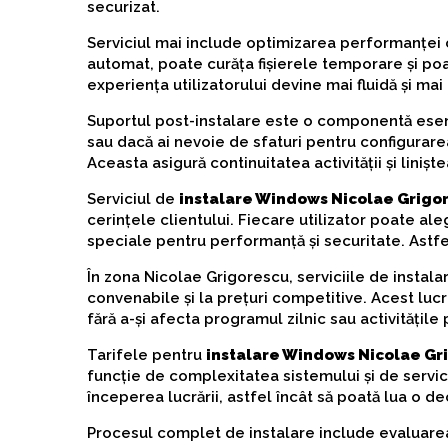
securizat.
Serviciul mai include optimizarea performanței c
automat, poate curăța fișierele temporare și poa
experiența utilizatorului devine mai fluidă și mai
Suportul post-instalare este o componentă esen
sau dacă ai nevoie de sfaturi pentru configurarea
Aceasta asigură continuitatea activității și liniște
Serviciul de
instalare Windows Nicolae Grigor
cerințele clientului. Fiecare utilizator poate al
speciale pentru performanță și securitate. Astfel
În zona Nicolae Grigorescu, serviciile de instala
convenabile și la prețuri competitive. Acest lucr
fără a-și afecta programul zilnic sau activitățile
Tarifele pentru
instalare Windows Nicolae Gri
funcție de complexitatea sistemului și de servic
începerea lucrării, astfel încât să poată lua o de
Procesul complet de instalare include evaluarea