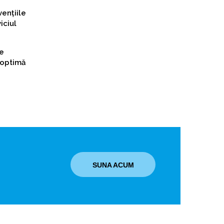
vențiile
iciul
de
 optimă
SUNA ACUM