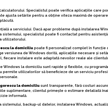
alculatorului. Specialistul poate verifica aplicațiile care p
te ajusta setările pentru a obține viteza maximă de operare.
 plăcută.
țială a serviciului. Dacă apar probleme după instalarea Wi
 sistemului, specialistul poate fi contactat pentru asistență
a utilizatorului.
escu la domiciliu
poate fi personalizat complet în funcție 
ege versiunea de Windows dorită, aplicațiile necesare și setă
, fiecare instalare este adaptată nevoilor reale ale clientulu
re Windows la domiciliu sunt rapide și flexibile, cu programăr
u permite utilizatorilor să beneficieze de un serviciu profesi
 personale.
gorescu la domiciliu
sunt transparente, fără costuri ascuns
iile suplimentare, clientul primește o estimare detaliată îna
cizie informată.
 sistemului, backup-ul datelor, instalarea Windows, actuali