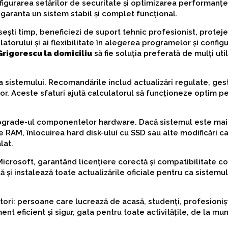
figurarea setărilor de securitate și optimizarea performanțe
 garanta un sistem stabil și complet funcțional.
ești timp, beneficiezi de suport tehnic profesionist, proteje
orului și ai flexibilitate în alegerea programelor și configur
rigorescu la domiciliu
să fie soluția preferată de mulți util
rea sistemului. Recomandările includ actualizări regulate, ge
ilor. Aceste sfaturi ajută calculatorul să funcționeze optim p
upgrade-ul componentelor hardware. Dacă sistemul este mai
AM, înlocuirea hard disk-ului cu SSD sau alte modificări ca
lat.
Microsoft, garantând licențiere corectă și compatibilitate 
ă și instalează toate actualizările oficiale pentru ca sistemul 
zatori: persoane care lucrează de acasă, studenți, profesioniș
ent eficient și sigur, gata pentru toate activitățile, de la mu