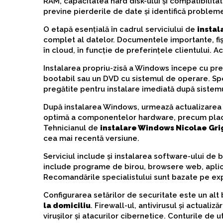
RAM, capacitatea hard disk-ului și compatibilit
previne pierderile de date și identifică problem
O etapă esențială în cadrul serviciului de
instal
complet al datelor. Documentele importante, fiși
în cloud, în funcție de preferințele clientului. Ac
Instalarea propriu-zisă a Windows începe cu preg
bootabil sau un DVD cu sistemul de operare. Spe
pregătite pentru instalare imediată după sistem
După instalarea Windows, urmează actualizarea t
optimă a componentelor hardware, precum placa
Tehnicianul de
instalare Windows Nicolae Gri
cea mai recentă versiune.
Serviciul include și instalarea software-ului de
include programe de birou, browsere web, aplica
Recomandările specialistului sunt bazate pe expe
Configurarea setărilor de securitate este un alt 
la domiciliu
. Firewall-ul, antivirusul și actuali
virușilor și atacurilor cibernetice. Conturile de