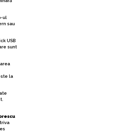
minară
-ul
ern sau
tick USB
are sunt
narea
este la
oate
t.
orescu
triva
ces