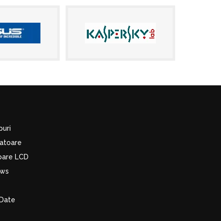
puri
latoare
toare LCD
ows
Date