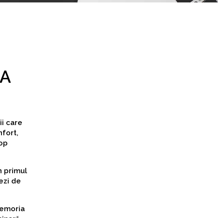
LA
ii care
nfort,
cop
 primul
ezi de
memoria