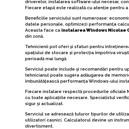
driverelor, instalarea software-ului necesar, con
Fiecare etapă este realizată cu atenție pentru a
Beneficiile serviciului sunt numeroase: economis
datele personale, optimizezi performanța calculat
Aceasta face ca
instalarea Windows Nicolae G
din zonă.
Tehnicienii pot oferi și sfaturi pentru întreține
spațiului de stocare și protecția împotriva viruș
perioadă mai lungă.
Serviciul poate include și recomandări pentru 
tehnicianul poate sugera adăugarea de memorie R
îmbunătățească performanța Windows-ului insta
Fiecare instalare respectă procedurile oficiale 
cu toate aplicațiile necesare. Specialistul verific
sigur și actualizat.
Serviciul se adresează tuturor tipurilor de utili
utilizatori casnici. Calculatorul devine un instrum
divertisment.