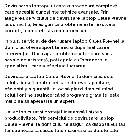
Devirusarea laptopului este o procedură complexă
care necesită cunoștințe tehnice avansate. Prin
alegerea serviciului de devirusare laptop Calea Plevnei
la domiciliu, te asiguri că problema este rezolvată
corect și complet, fără compromisuri.
În plus, serviciul de devirusare laptop Calea Plevnei la
domiciliu oferă suport tehnic și după finalizarea
intervenției. Dacă apar probleme ulterioare sau ai
nevoie de asistență, poți apela cu încredere la
specialistul care a efectuat lucrarea.
Devirusare laptop Calea Plevnei la domiciliu este
soluția ideală pentru cei care doresc rapiditate,
eficiență și siguranță. În loc să pierzi timp căutând
soluții online sau încercând programe gratuite, este
mai bine să apelezi la un expert.
Un laptop curat și protejat înseamnă liniște și
productivitate. Prin serviciul de devirusare laptop
Calea Plevnei la domiciliu, te asiguri că dispozitivul tău
funcționează la capacitate maximă și că datele tale