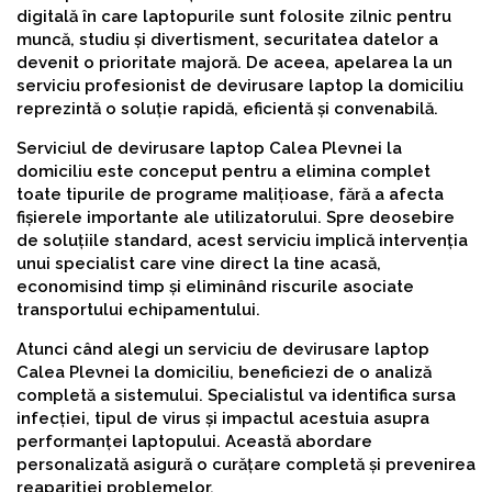
digitală în care laptopurile sunt folosite zilnic pentru
muncă, studiu și divertisment, securitatea datelor a
devenit o prioritate majoră. De aceea, apelarea la un
serviciu profesionist de devirusare laptop la domiciliu
reprezintă o soluție rapidă, eficientă și convenabilă.
Serviciul de devirusare laptop Calea Plevnei la
domiciliu este conceput pentru a elimina complet
toate tipurile de programe malițioase, fără a afecta
fișierele importante ale utilizatorului. Spre deosebire
de soluțiile standard, acest serviciu implică intervenția
unui specialist care vine direct la tine acasă,
economisind timp și eliminând riscurile asociate
transportului echipamentului.
Atunci când alegi un serviciu de devirusare laptop
Calea Plevnei la domiciliu, beneficiezi de o analiză
completă a sistemului. Specialistul va identifica sursa
infecției, tipul de virus și impactul acestuia asupra
performanței laptopului. Această abordare
personalizată asigură o curățare completă și prevenirea
reapariției problemelor.