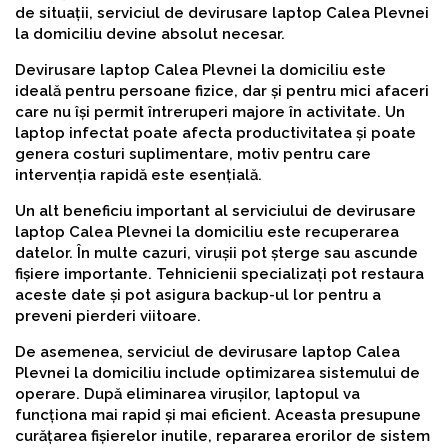
de situații, serviciul de devirusare laptop Calea Plevnei
la domiciliu devine absolut necesar.
Devirusare laptop Calea Plevnei la domiciliu este
ideală pentru persoane fizice, dar și pentru mici afaceri
care nu își permit întreruperi majore în activitate. Un
laptop infectat poate afecta productivitatea și poate
genera costuri suplimentare, motiv pentru care
intervenția rapidă este esențială.
Un alt beneficiu important al serviciului de devirusare
laptop Calea Plevnei la domiciliu este recuperarea
datelor. În multe cazuri, virușii pot șterge sau ascunde
fișiere importante. Tehnicienii specializați pot restaura
aceste date și pot asigura backup-ul lor pentru a
preveni pierderi viitoare.
De asemenea, serviciul de devirusare laptop Calea
Plevnei la domiciliu include optimizarea sistemului de
operare. După eliminarea virușilor, laptopul va
funcționa mai rapid și mai eficient. Aceasta presupune
curățarea fișierelor inutile, repararea erorilor de sistem