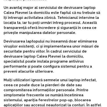
Un avantaj major al serviciului de devirusare laptop
Calea Plevnei la domiciliu este faptul că nu trebuie să
îți întrerupi activitatea zilnică. Tehnicianul intervine la
locația ta, iar tu poți urmări întreg procesul. Această
transparență oferă încredere și siguranță în ceea ce
privește manipularea datelor personale.
Devirusarea laptopului nu înseamnă doar eliminarea
virușilor existenți, ci și implementarea unor măsuri de
securitate pentru viitor. În cadrul serviciului de
devirusare laptop Calea Plevnei la domiciliu,
specialistul poate instala programe antivirus
performante și poate configura sistemul pentru a
preveni atacurile ulterioare.
Mulți utilizatori ignoră semnele unui laptop infectat,
ceea ce poate duce la pierderi de date sau
compromiterea informațiilor personale. Printre
simptomele frecvente se numără încetinirea
sistemului, apariția ferestrelor pop-up, blocarea
aplicațiilor sau accesul neautorizat la conturi. În astfel