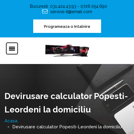
Bucuresti: 031.424.43.93 - 0726.054.690
service-it@email.com
Programeaza o Intalnire
Devirusare calculator Popesti-
Leordeni la domiciliu
Acasa
Devirusare calculator Popesti-Leordeni la domiciliu