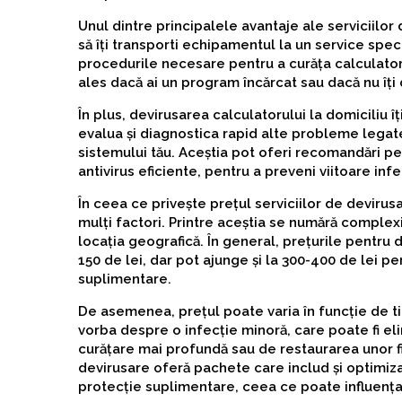
Unul dintre principalele avantaje ale serviciilor
să îți transporti echipamentul la un service speci
procedurile necesare pentru a curăța calculator
ales dacă ai un program încărcat sau dacă nu îți 
În plus, devirusarea calculatorului la domiciliu î
evalua și diagnostica rapid alte probleme lega
sistemului tău. Aceștia pot oferi recomandări pe
antivirus eficiente, pentru a preveni viitoare infec
În ceea ce privește prețul serviciilor de devirus
mulți factori. Printre aceștia se numără complex
locația geografică. În general, prețurile pentru 
150 de lei, dar pot ajunge și la 300-400 de lei 
suplimentare.
De asemenea, prețul poate varia în funcție de ti
vorba despre o infecție minoră, care poate fi eli
curățare mai profundă sau de restaurarea unor fi
devirusare oferă pachete care includ și optimi
protecție suplimentare, ceea ce poate influența 