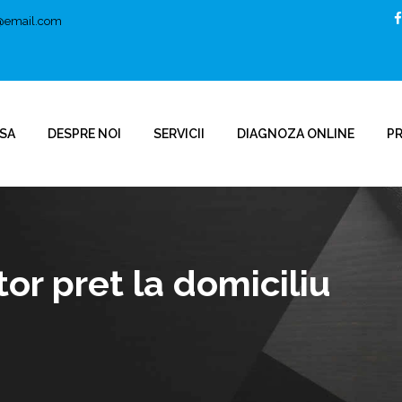
t@email.com
SA
DESPRE NOI
SERVICII
DIAGNOZA ONLINE
P
or pret la domiciliu