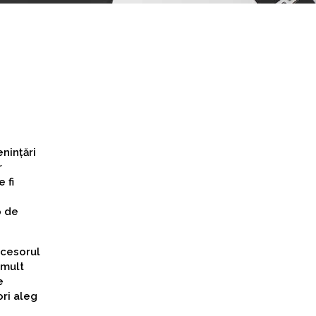
nințări
r
 fi
p de
ocesorul
 mult
e
ori aleg