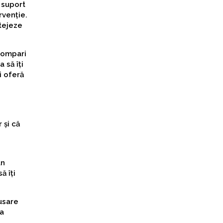
 suport
rvenție.
otejeze
 compari
 să îți
i oferă
 și că
un
ă îți
rusare
ea