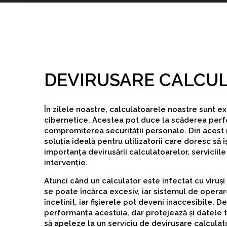
DEVIRUSARE CALCUL
În zilele noastre, calculatoarele noastre sunt ex
cibernetice. Acestea pot duce la scăderea perf
compromiterea securității personale. Din acest m
soluția ideală pentru utilizatorii care doresc să
importanța devirusării calculatoarelor, serviciil
intervenție.
Atunci când un calculator este infectat cu viru
se poate încărca excesiv, iar sistemul de operar
încetinit, iar fișierele pot deveni inaccesibile.
performanța acestuia, dar protejează și datele t
să apeleze la un serviciu de devirusare calculato