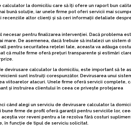
 calculator la domiciliu care să îți ofere un raport bun calit
 bună soluție, iar unele firme pot oferi servicii mai scump
 recenziile altor clienți și să ceri informații detaliate despr
ul necesar pentru finalizarea intervenției. Dacă problema es
 mai mare. De asemenea, dacă trebuie să instalezi un sistem 
wall pentru securitatea rețelei tale, aceasta va adăuga costu
t că multe firme oferă prețuri transparente și estimări clare
rprize.
e devirusare calculator la domiciliu, este important să te as
nicienii sunt instruiți corespunzător. Devirusarea unui siste
rea viitoarelor atacuri. Unele firme oferă servicii complete, 
nt și instruirea clientului în ceea ce privește protejarea
nci când alegi un serviciu de devirusare calculator la domici
 bune firme de profil oferă garanții pentru serviciile lor, ce
 aceștia vor reveni pentru a le rezolva fără costuri suplimen
, în funcție de tipul de serviciu solicitat.