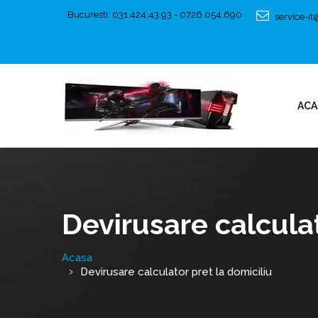
Bucuresti: 031.424.43.93 - 0726.054.690
service-i
ACA
Devirusare calculat
Acasa
Devirusare calculator pret la domiciliu