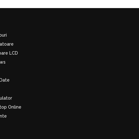
puri
latoare
toare LCD
ows
Date
ulator
top Online
ente