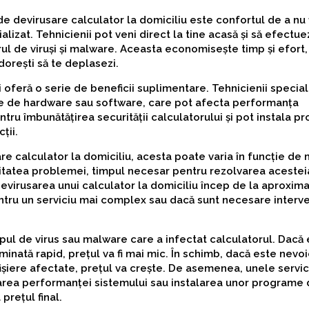
 de devirusare calculator la domiciliu este confortul de a nu 
alizat. Tehnicienii pot veni direct la tine acasă și să efectu
ul de viruși și malware. Aceasta economisește timp și efort,
dorești să te deplasezi.
ți oferă o serie de beneficii suplimentare. Tehnicienii special
te de hardware sau software, care pot afecta performanța
ntru îmbunătățirea securității calculatorului și pot instala 
ții.
are calculator la domiciliu, acesta poate varia în funcție de 
itatea problemei, timpul necesar pentru rezolvarea acesteia
devirusarea unui calculator la domiciliu încep de la aproxima
pentru un serviciu mai complex sau dacă sunt necesare interve
pul de virus sau malware care a infectat calculatorul. Dacă
minată rapid, prețul va fi mai mic. În schimb, dacă este nevo
șiere afectate, prețul va crește. De asemenea, unele servic
zarea performanței sistemului sau instalarea unor programe
prețul final.