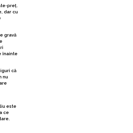
ate-preț.
e, dar cu
e
te gravă
de
ri
 înainte
iguri că
m nu
care
liu este
ea ce
tare.