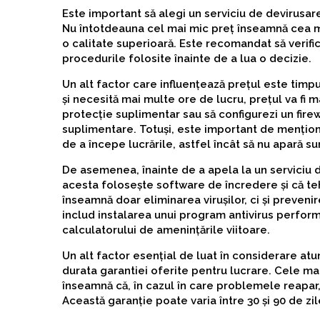
Este important să alegi un serviciu de devirusare
Nu întotdeauna cel mai mic preț înseamnă cea mai
o calitate superioară. Este recomandat să verifici
procedurile folosite înainte de a lua o decizie.
Un alt factor care influențează prețul este timp
și necesită mai multe ore de lucru, prețul va fi
protecție suplimentar sau să configurezi un fire
suplimentare. Totuși, este important de menționa
de a începe lucrările, astfel încât să nu apară su
De asemenea, înainte de a apela la un serviciu d
acesta folosește software de încredere și că teh
înseamnă doar eliminarea virușilor, ci și preveni
includ instalarea unui program antivirus performa
calculatorului de amenințările viitoare.
Un alt factor esențial de luat în considerare atu
durata garantiei oferite pentru lucrare. Cele mai
înseamnă că, în cazul în care problemele reapar,
Această garanție poate varia între 30 și 90 de zile