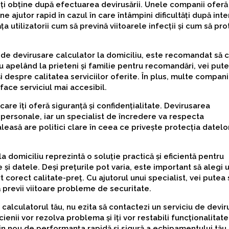
poți obține după efectuarea devirusării. Unele companii oferă
ne ajutor rapid în cazul în care întâmpini dificultăți după inte
ța utilizatorii cum să prevină viitoarele infecții și cum să pr
l de devirusare calculator la domiciliu, este recomandat să
 apelând la prieteni și familie pentru recomandări, vei putea
 despre calitatea serviciilor oferite. În plus, multe compani
ace serviciul mai accesibil.
are îți oferă siguranță și confidențialitate. Devirusarea
 personale, iar un specialist de încredere va respecta
leasă are politici clare în ceea ce privește protecția datelor
la domiciliu reprezintă o soluție practică și eficientă pentru
e și datele. Deși prețurile pot varia, este important să alegi 
t corect calitate-preț. Cu ajutorul unui specialist, vei putea s
ă previi viitoare probleme de securitate.
calculatorul tău, nu ezita să contactezi un serviciu de devi
cienii vor rezolva problema și îți vor restabili funcționalitat
in nou de performanța rapidă și sigură a echipamentului tău.