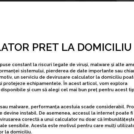
ATOR PRET LA DOMICILIU
puse constant la riscuri legate de viruși, malware și alte ame
ormanței sistemului, pierderea de date importante sau chia
otiv, un serviciu de devirusare calculator la domiciliu poate
 își protejeze echipamentele. În acest articol, vom explora
e disponibile și cum să alegi cel mai bun preț pentru acest ti
și sau malware, performanța acestuia scade considerabil. Pr
e devine instabil. De asemenea, accesul la internet poate fi
 Devirusarea corectă a unui calculator nu doar că îmbunătățeșt
ale sensibile. Acesta este motivul pentru care mulți utilizat
r la domiciliu.