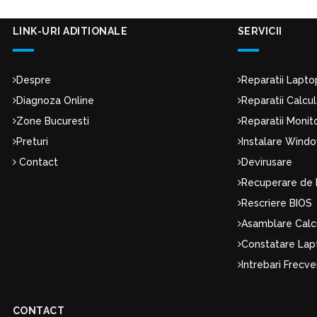
LINK-URI ADITIONALE
SERVICII
Despre
Reparatii Lapto
Diagnoza Online
Reparatii Calcu
Zone Bucuresti
Reparatii Moni
Preturi
Instalare Wind
Contact
Devirusare
Recuperare de 
Rescriere BIOS
Asamblare Calc
Constatare Lap
Intrebari Frecv
CONTACT