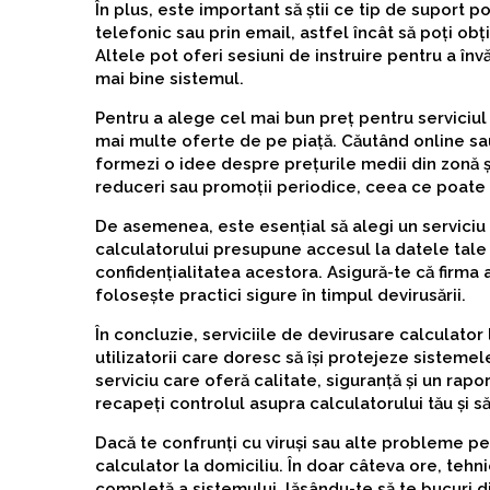
În plus, este important să știi ce tip de suport 
telefonic sau prin email, astfel încât să poți obți
Altele pot oferi sesiuni de instruire pentru a învă
mai bine sistemul.
Pentru a alege cel mai bun preț pentru serviciu
mai multe oferte de pe piață. Căutând online sau
formezi o idee despre prețurile medii din zonă și
reduceri sau promoții periodice, ceea ce poate f
De asemenea, este esențial să alegi un serviciu c
calculatorului presupune accesul la datele tale
confidențialitatea acestora. Asigură-te că firma a
folosește practici sigure în timpul devirusării.
În concluzie, serviciile de devirusare calculator 
utilizatorii care doresc să își protejeze sistemel
serviciu care oferă calitate, siguranță și un rapor
recapeți controlul asupra calculatorului tău și s
Dacă te confrunți cu viruși sau alte probleme pe 
calculator la domiciliu. În doar câteva ore, tehni
completă a sistemului, lăsându-te să te bucuri d