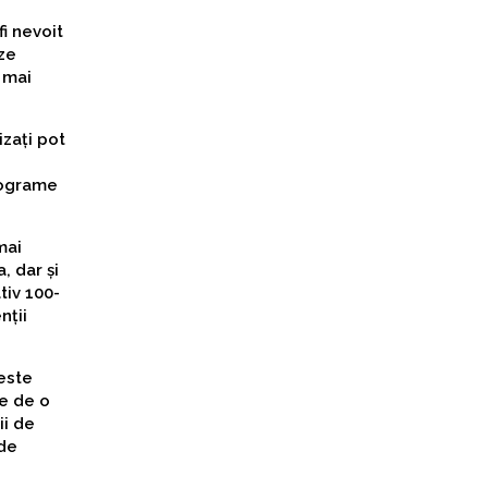
fi nevoit
eze
 mai
izați pot
programe
mai
, dar și
tiv 100-
nții
 este
ie de o
ii de
 de