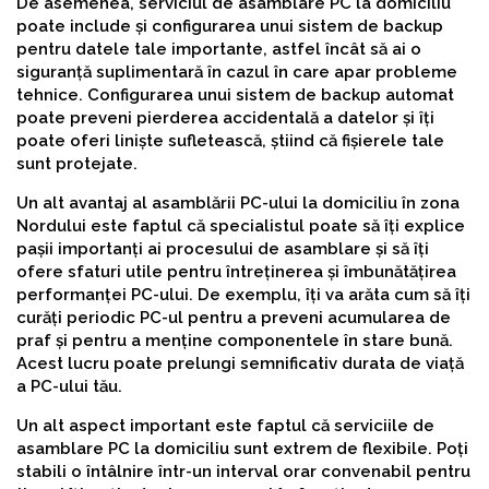
De asemenea, serviciul de asamblare PC la domiciliu
poate include și configurarea unui sistem de backup
pentru datele tale importante, astfel încât să ai o
siguranță suplimentară în cazul în care apar probleme
tehnice. Configurarea unui sistem de backup automat
poate preveni pierderea accidentală a datelor și îți
poate oferi liniște sufletească, știind că fișierele tale
sunt protejate.
Un alt avantaj al asamblării PC-ului la domiciliu în zona
Nordului este faptul că specialistul poate să îți explice
pașii importanți ai procesului de asamblare și să îți
ofere sfaturi utile pentru întreținerea și îmbunătățirea
performanței PC-ului. De exemplu, îți va arăta cum să îți
curăți periodic PC-ul pentru a preveni acumularea de
praf și pentru a menține componentele în stare bună.
Acest lucru poate prelungi semnificativ durata de viață
a PC-ului tău.
Un alt aspect important este faptul că serviciile de
asamblare PC la domiciliu sunt extrem de flexibile. Poți
stabili o întâlnire într-un interval orar convenabil pentru