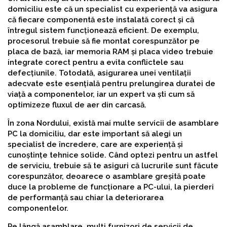
domiciliu este că un specialist cu experiență va asigura
că fiecare componentă este instalată corect și că
întregul sistem funcționează eficient. De exemplu,
procesorul trebuie să fie montat corespunzător pe
placa de bază, iar memoria RAM și placa video trebuie
integrate corect pentru a evita conflictele sau
defecțiunile. Totodată, asigurarea unei ventilații
adecvate este esențială pentru prelungirea duratei de
viață a componentelor, iar un expert va ști cum să
optimizeze fluxul de aer din carcasă.
În zona Nordului, există mai multe servicii de asamblare
PC la domiciliu, dar este important să alegi un
specialist de încredere, care are experiență și
cunoștințe tehnice solide. Când optezi pentru un astfel
de serviciu, trebuie să te asiguri că lucrurile sunt făcute
corespunzător, deoarece o asamblare greșită poate
duce la probleme de funcționare a PC-ului, la pierderi
de performanță sau chiar la deteriorarea
componentelor.
Pe lângă asamblare, mulți furnizori de servicii de