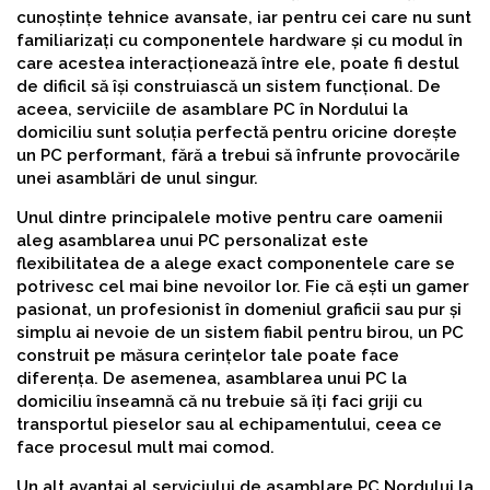
cunoștințe tehnice avansate, iar pentru cei care nu sunt
familiarizați cu componentele hardware și cu modul în
care acestea interacționează între ele, poate fi destul
de dificil să își construiască un sistem funcțional. De
aceea, serviciile de asamblare PC în Nordului la
domiciliu sunt soluția perfectă pentru oricine dorește
un PC performant, fără a trebui să înfrunte provocările
unei asamblări de unul singur.
Unul dintre principalele motive pentru care oamenii
aleg asamblarea unui PC personalizat este
flexibilitatea de a alege exact componentele care se
potrivesc cel mai bine nevoilor lor. Fie că ești un gamer
pasionat, un profesionist în domeniul graficii sau pur și
simplu ai nevoie de un sistem fiabil pentru birou, un PC
construit pe măsura cerințelor tale poate face
diferența. De asemenea, asamblarea unui PC la
domiciliu înseamnă că nu trebuie să îți faci griji cu
transportul pieselor sau al echipamentului, ceea ce
face procesul mult mai comod.
Un alt avantaj al serviciului de asamblare PC Nordului la