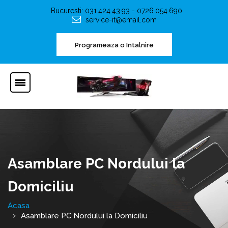
Bucuresti: 031.424.43.93 - 0726.054.690
service-it@email.com
Programeaza o Intalnire
Asamblare PC Nordului la
Domiciliu
Acasa
Asamblare PC Nordului la Domiciliu