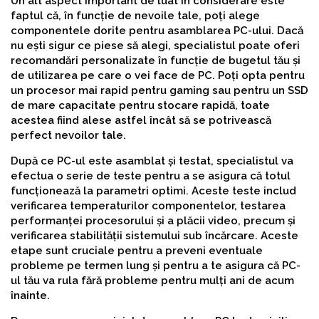
Un alt aspect important de luat în considerare este
faptul că, în funcție de nevoile tale, poți alege
componentele dorite pentru asamblarea PC-ului. Dacă
nu ești sigur ce piese să alegi, specialistul poate oferi
recomandări personalizate în funcție de bugetul tău și
de utilizarea pe care o vei face de PC. Poți opta pentru
un procesor mai rapid pentru gaming sau pentru un SSD
de mare capacitate pentru stocare rapidă, toate
acestea fiind alese astfel încât să se potrivească
perfect nevoilor tale.
După ce PC-ul este asamblat și testat, specialistul va
efectua o serie de teste pentru a se asigura că totul
funcționează la parametri optimi. Aceste teste includ
verificarea temperaturilor componentelor, testarea
performanței procesorului și a plăcii video, precum și
verificarea stabilității sistemului sub încărcare. Aceste
etape sunt cruciale pentru a preveni eventuale
probleme pe termen lung și pentru a te asigura că PC-
ul tău va rula fără probleme pentru mulți ani de acum
înainte.