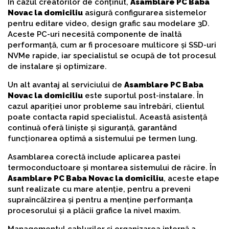
În cazul creatorilor de conținut,
Asamblare PC Baba
Novac la domiciliu
asigură configurarea sistemelor
pentru editare video, design grafic sau modelare 3D.
Aceste PC-uri necesită componente de înaltă
performanță, cum ar fi procesoare multicore și SSD-uri
NVMe rapide, iar specialistul se ocupă de tot procesul
de instalare și optimizare.
Un alt avantaj al serviciului de
Asamblare PC Baba
Novac la domiciliu
este suportul post-instalare. În
cazul apariției unor probleme sau întrebări, clientul
poate contacta rapid specialistul. Această asistență
continuă oferă liniște și siguranță, garantând
funcționarea optimă a sistemului pe termen lung.
Asamblarea corectă include aplicarea pastei
termoconductoare și montarea sistemului de răcire. În
Asamblare PC Baba Novac la domiciliu
, aceste etape
sunt realizate cu mare atenție, pentru a preveni
supraîncălzirea și pentru a menține performanța
procesorului și a plăcii grafice la nivel maxim.