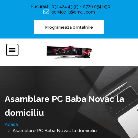
Bucuresti: 031.424.43.93 - 0726.054.690
service-it@email.com
Programeaza o Intalnire
Asamblare PC Baba Novac la
domiciliu
Acasa
Asamblare PC Baba Novac la domiciliu