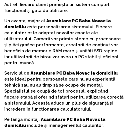
Astfel, fiecare client primește un sistem complet
funcțional și gata de utilizare.
Un avantaj major al
Asamblare PC Baba Novac la
domiciliu
este personalizarea sistemului. Fiecare
calculator este adaptat nevoilor exacte ale
utilizatorului. Gamerii vor primi sisteme cu procesoare
și plăci grafice performante, creatorii de conținut vor
beneficia de memorie RAM mare și unități SSD rapide,
iar utilizatorii de birou vor avea un PC stabil și eficient
pentru muncă.
Serviciul de
Asamblare PC Baba Novac la domiciliu
este ideal pentru persoanele care nu au experiență
tehnică sau nu au timp să se ocupe de montaj.
Specialistul se ocupă de tot procesul, explicând
fiecare etapă și oferind sfaturi pentru utilizarea corectă
a sistemului. Aceasta aduce un plus de siguranță și
încredere în funcționarea calculatorului.
Pe lângă montaj,
Asamblare PC Baba Novac la
domiciliu
include și managementul cablurilor,