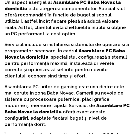
Un aspect esențial al
Asamblare PC Baba Novac la
domiciliu
este alegerea componentelor. Specialistul
oferă recomandări în funcție de buget și scopul
utilizării, astfel încât fiecare piesă să aducă valoare
reală. Astfel, clientul evită cheltuielile inutile și obține
un PC performant la cost optim.
Serviciul include și instalarea sistemului de operare și a
programelor necesare. În cadrul
Asamblare PC Baba
Novac la domiciliu
, specialistul configurează sistemul
pentru performanță maximă, instalează driverele
corecte și optimizează setările pentru nevoile
clientului, economisind timp și efort.
Asamblarea PC-urilor de gaming este una dintre cele
mai cerute în zona Baba Novac. Gamerii au nevoie de
sisteme cu procesoare puternice, plăci grafice
moderne și memorie rapidă. Serviciul de
Asamblare PC
Baba Novac la domiciliu
oferă exact aceste
configurări, adaptate fiecărui buget și nivel de
performanță dorit.