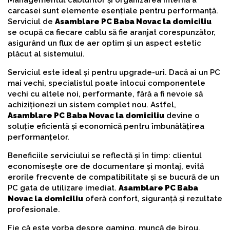
Managementul cablurilor și organizarea internă a
carcasei sunt elemente esențiale pentru performanță.
Serviciul de
Asamblare PC Baba Novac la domiciliu
se ocupă ca fiecare cablu să fie aranjat corespunzător,
asigurând un flux de aer optim și un aspect estetic
plăcut al sistemului.
Serviciul este ideal și pentru upgrade-uri. Dacă ai un PC
mai vechi, specialistul poate înlocui componentele
vechi cu altele noi, performante, fără a fi nevoie să
achiziționezi un sistem complet nou. Astfel,
Asamblare PC Baba Novac la domiciliu
devine o
soluție eficientă și economică pentru îmbunătățirea
performanțelor.
Beneficiile serviciului se reflectă și în timp: clientul
economisește ore de documentare și montaj, evită
erorile frecvente de compatibilitate și se bucură de un
PC gata de utilizare imediat.
Asamblare PC Baba
Novac la domiciliu
oferă confort, siguranță și rezultate
profesionale.
Fie că este vorba despre gaming, muncă de birou,