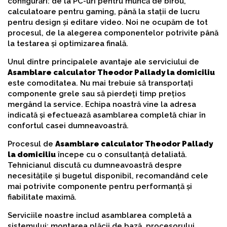
configurări: de la PC-uri pentru muncă de birou,
calculatoare pentru gaming, până la stații de lucru
pentru design și editare video. Noi ne ocupăm de tot
procesul, de la alegerea componentelor potrivite până
la testarea și optimizarea finală.
Unul dintre principalele avantaje ale serviciului de
Asamblare calculator Theodor Pallady la domiciliu
este comoditatea. Nu mai trebuie să transportați
componente grele sau să pierdeți timp prețios
mergând la service. Echipa noastră vine la adresa
indicată și efectuează asamblarea completă chiar în
confortul casei dumneavoastră.
Procesul de
Asamblare calculator Theodor Pallady
la domiciliu
începe cu o consultanță detaliată.
Tehnicianul discută cu dumneavoastră despre
necesitățile și bugetul disponibil, recomandând cele
mai potrivite componente pentru performanță și
fiabilitate maximă.
Serviciile noastre includ asamblarea completă a
sistemului: montarea plăcii de bază, procesorului,