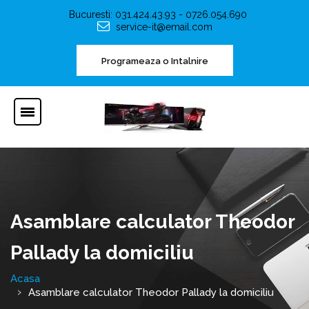
Bucuresti: 031.424.43.93 - 0726.054.690
service-it@email.com
Programeaza o Intalnire
Asamblare calculator Theodor
Pallady la domiciliu
Acasa
Asamblare calculator Theodor Pallady la domiciliu